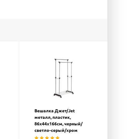
Вешалка Джет/Jet
металл, пластик,
86х44х166см, черный/
светло-серый/хром