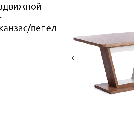
аздвижной
-
 канзас/пепел