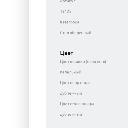
Артикул
19125
Категория
Стол обеденный
Цвет
Цвет вставки (если есть)
пепельный
Цвет опор стола
дуб темный
Цвет столешницы
дуб темный