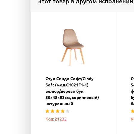
Этот товар в другом исполнении
Стул Синди Софт/Cindy
С
Soft (мод.C1021F1-1)
S
велюр/дерево бук,
ф
55х48х83см, коричневый/
б
натуральный
б
Код: 21232
К