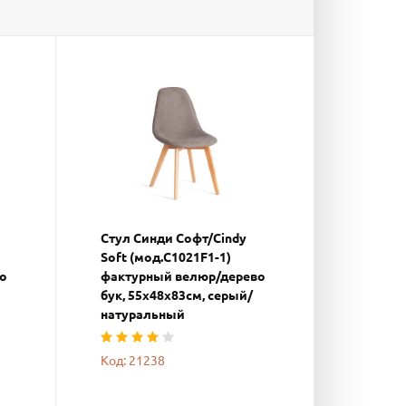
Стул Синди Софт/Cindy
Soft (мод.C1021F1-1)
о
фактурный велюр/дерево
бук, 55х48х83см, серый/
натуральный
Код: 21238