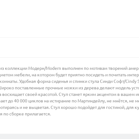
 из коллекции Модерн/Modern выполнен по мотивам творений амер
дметом мебели, на котором будет приятно посидеть и почитать инте
комнаты. Удобная форма сиденья и спинки стула Синди Софт/Cindy 
ироко поставленные прочные ножки из дерева делают модель усто
 восхищает своей красотой. Стул станет ярким акцентом в вашем и
 до 40 000 циклов на истирание по Мартиндейлу, не мнётся, не м
отираясь и не выцветая. Стул хорошо подойдет для гостиной, для ку
ия по сборке прилагается.