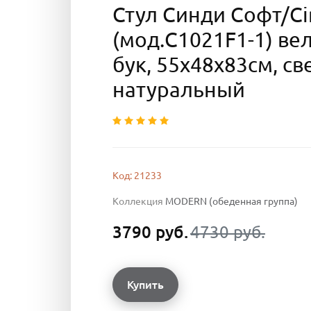
Стул Синди Софт/Ci
(мод.C1021F1-1) в
бук, 55х48х83см, с
натуральный
Код: 21233
Коллекция
MODERN (обеденная группа)
3790 руб.
4730 руб.
Купить