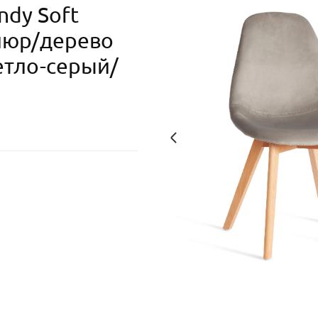
ndy Soft
елюр/дерево
ветло-серый/