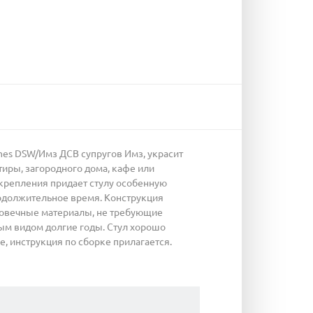
mes DSW/Имз ДСВ супругов Имз, украсит
иры, загородного дома, кафе или
 крепления придает стулу особенную
родолжительное время. Конструкция
лговечные материалы, не требующие
ым видом долгие годы. Стул хорошо
ке, инструкция по сборке прилагается.