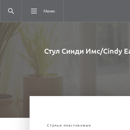
Меню
Стул Синди Имс/Cindy E
Стулья плаcтиковые