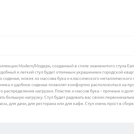
коллекции Modern/Модерн, созданный в стиле знаменитого стула Ea
добный и легкий стул будет отличным украшением городской кварт
о сиденья, ножек из массива бука и классического металлического
спинка и удобное сиденье позволят комфортно расположиться на п
го распределения нагрузки. Пластик и массив бука – прочные и до
ть большую нагрузку. Стул будет радовать вас своим первоначальн
асы, для дачи, для ресторана или для кафе. Стул очень прост в сбор