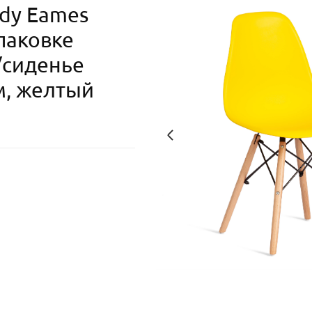
dy Eames
упаковке
/сиденье
м, желтый