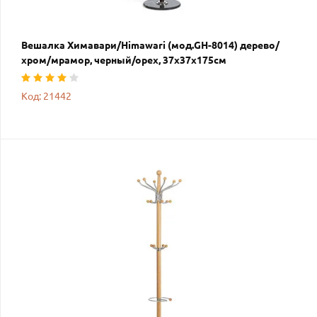
Вешалка Химавари/Himawari (мод.GH-8014) дерево/
хром/мрамор, черный/орех, 37х37х175см
Код: 21442