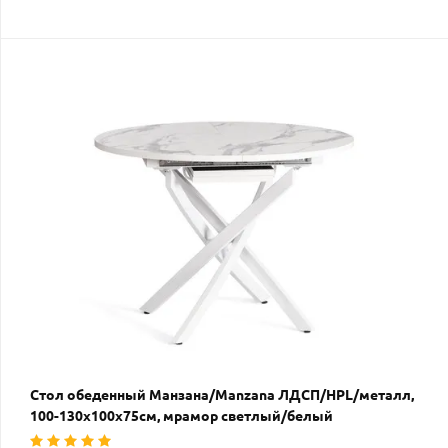
Стол обеденный Манзана/Manzana ЛДСП/HPL/металл,
100-130х100х75см, мрамор светлый/белый