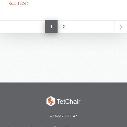
Код: 15266
1
2
+7 499 288 00 47