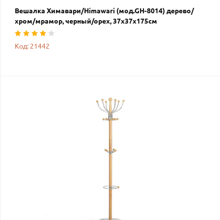
Вешалка Химавари/Himawari (мод.GH-8014) дерево/
хром/мрамор, черный/орех, 37х37х175см
Код: 21442