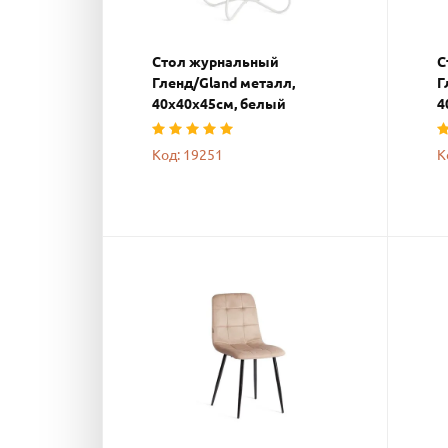
Стол журнальный
С
Гленд/Gland металл,
Г
40х40х45см, белый
4
Код: 19251
К