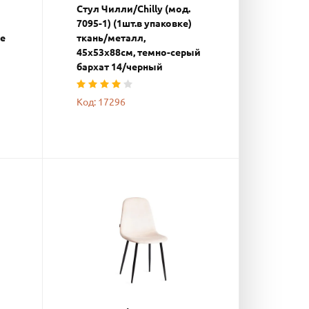
Стул Чилли/Chilly (мод.
7095-1) (1шт.в упаковке)
ке
ткань/металл,
45х53х88см, темно-серый
бархат 14/черный
Код: 17296