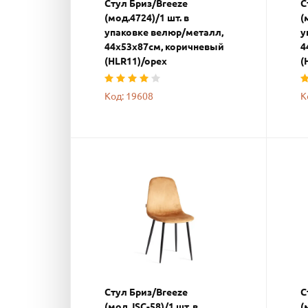
Стул Бриз/Breeze
С
(мод.4724)/1 шт. в
(
упаковке велюр/металл,
у
44х53х87см, коричневый
4
(HLR11)/орех
(
Код: 19608
К
Стул Бриз/Breeze
С
(мод.JSC-58)/1 шт. в
(