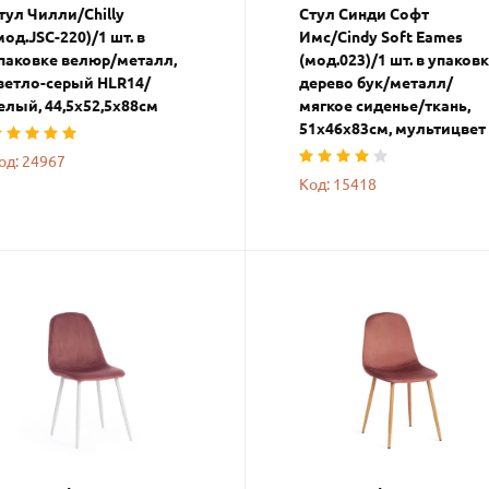
тул Чилли/Chilly
Стул Синди Софт
мод.JSC-220)/1 шт. в
Имс/Cindy Soft Eames
паковке велюр/металл,
(мод.023)/1 шт. в упаков
ветло-серый HLR14/
дерево бук/металл/
елый, 44,5х52,5х88см
мягкое сиденье/ткань,
51х46х83см, мультицвет
од: 24967
Код: 15418