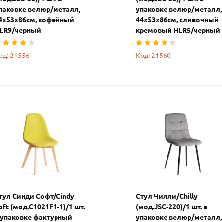
паковке велюр/металл,
упаковке велюр/металл,
4х53х86см, кофейный
44х53х86см, сливочный
LR9/черный
кремовый HLR5/черный
од: 21556
Код: 21560
тул Синди Софт/Cindy
Стул Чилли/Chilly
oft (мод.C1021F1-1)/1 шт.
(мод.JSC-220)/1 шт. в
 упаковке фактурный
упаковке велюр/металл,