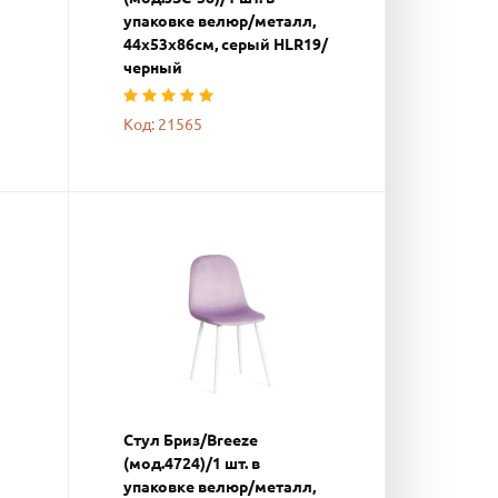
упаковке велюр/металл,
44х53х86см, серый HLR19/
черный
Код: 21565
Стул Бриз/Breeze
(мод.4724)/1 шт. в
упаковке велюр/металл,