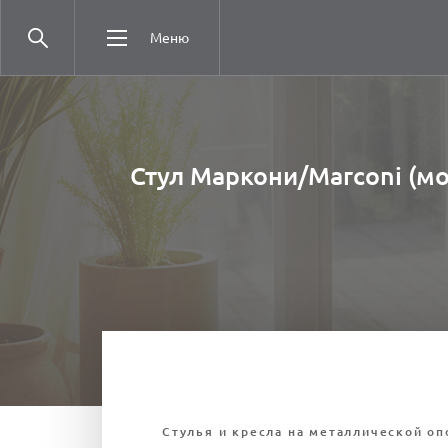
Меню
Стул Маркони/Marconi (мо
Стулья и кресла на металлической оп