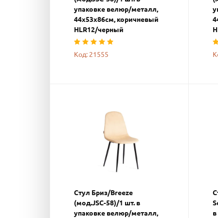
упаковке велюр/металл,
у
44х53х86см, коричневый
4
HLR12/черный
H
Код: 21555
К
Стул Бриз/Breeze
С
(мод.JSC-58)/1 шт. в
S
упаковке велюр/металл,
в