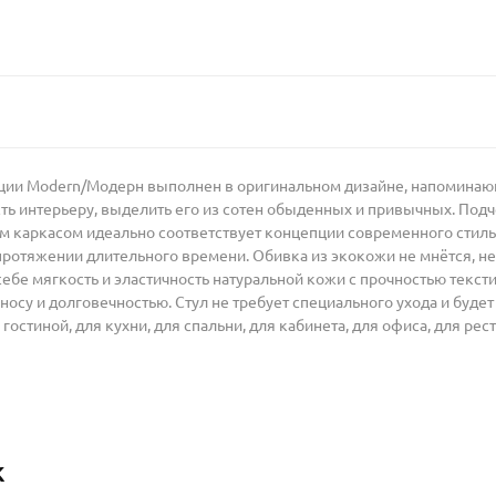
кции Modern/Модерн выполнен в оригинальном дизайне, напоминаю
ть интерьеру, выделить его из сотен обыденных и привычных. Под
 каркасом идеально соответствует концепции современного стиль
протяжении длительного времени. Обивка из экокожи не мнётся, не 
себе мягкость и эластичность натуральной кожи с прочностью текс
носу и долговечностью. Стул не требует специального ухода и буде
остиной, для кухни, для спальни, для кабинета, для офиса, для рест
к