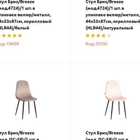
тул Бриз/Breeze
Стул Бриз/Breeze
мод.4724)/1 шт. в
(мод.4724)/1 шт. в
паковке велюр/металл,
упаковке велюр/металл,
4х53х87см, коралловый
44х53х87см, коралловы
HLR44)/белый
(HLR44)/натуральный
од: 19609
Код: 20392
тул Бриз/Breeze
Стул Бриз/Breeze
мод.JSC-58)/1 шт. в
(мод.JSC-58)/1 шт. в