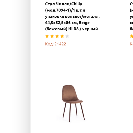
Стул Чилли/Chilly
С
(мод.7094-1)/1 шт. в
(
упаковке вельвет/металл,
у
44,5х52,5х86 см, Beige
с
(бежевый) HLR8 / черный
б
Код: 21422
К