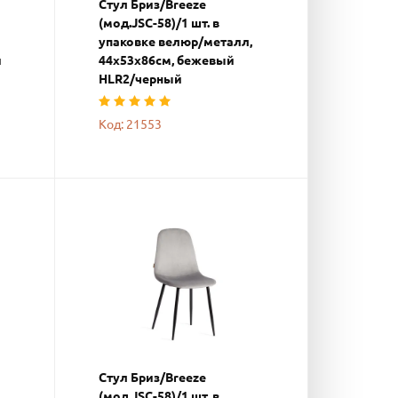
Стул Бриз/Breeze
(мод.JSC-58)/1 шт. в
упаковке велюр/металл,
й
44х53х86см, бежевый
HLR2/черный
Код: 21553
Стул Бриз/Breeze
(мод.JSC-58)/1 шт. в