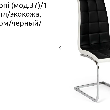
ni (мод.37)/1
алл/экокожа,
ром/черный/