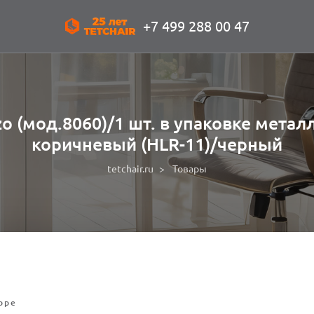
+7 499 288 00 47
o (мод.8060)/1 шт. в упаковке метал
коричневый (HLR-11)/черный
tetchair.ru
Товары
оре