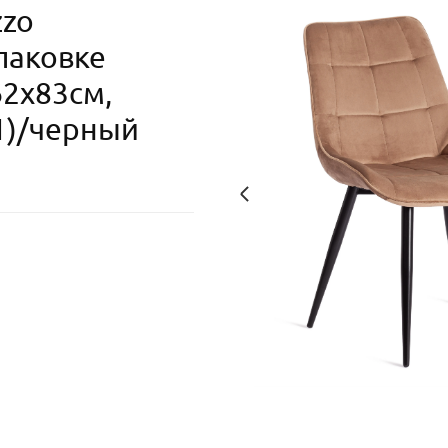
zzo
упаковке
62х83см,
1)/черный