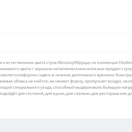
ии и естественные цвета стула Abruzzo/Абруццо из коллекции Mo
ричневого цвета с черными металлическими ножками придает стулу
зволят комфортно сидеть в течение длительного времени. Констру
невая обивка не мнётся, не меняет форму, пропускает воздух, экол
ующий специального ухода, способный выдерживать большую нагрузк
дойдёт для гостиной, для кухни, для спальни, для ресторана или дл