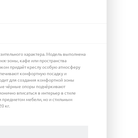
разительного характера. Модель выполнена
унж-зоны, кафе или пространства
нком придаёт креслу особую атмосферу
спечивают комфортную посадку и
ходит для создания комфортной зоны
чные чёрные опоры подчёркивают
онично вписаться в интерьер в стиле
ым предметом мебели, но и стильным
0 кг.