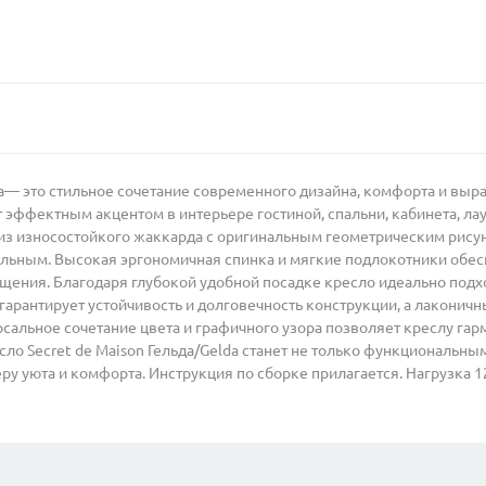
da— это стильное сочетание современного дизайна, комфорта и вы
т эффектным акцентом в интерьере гостиной, спальни, кабинета, ла
 из износостойкого жаккарда с оригинальным геометрическим рису
тильным. Высокая эргономичная спинка и мягкие подлокотники обе
бщения. Благодаря глубокой удобной посадке кресло идеально под
гарантирует устойчивость и долговечность конструкции, а лакони
альное сочетание цвета и графичного узора позволяет креслу гарм
сло Secret de Maison Гельда/Gelda станет не только функциональн
 уюта и комфорта. Инструкция по сборке прилагается. Нагрузка 12