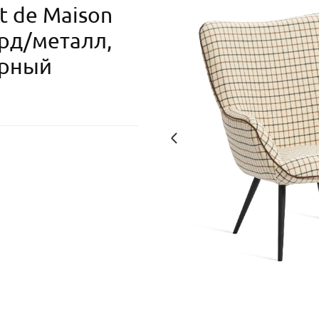
t de Maison
рд/металл,
ерный