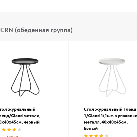
RN (обеденная группа)
тол журнальный
Стол журнальный Гленд
ленд/Gland металл,
1/Gland 1(1шт. в упаковке
0х40х45см, черный
металл, 40х40х45см,
белый