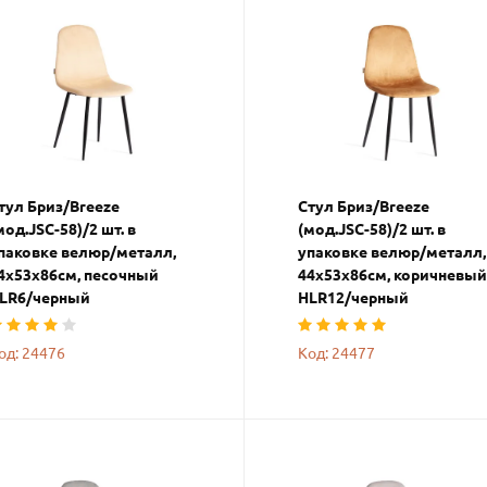
тул Бриз/Breeze
Стул Бриз/Breeze
мод.JSC-58)/2 шт. в
(мод.JSC-58)/2 шт. в
паковке велюр/металл,
упаковке велюр/металл,
4х53х86см, песочный
44х53х86см, коричневый
LR6/черный
HLR12/черный
од: 24476
Код: 24477