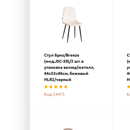
Стул Бриз/Breeze
С
(мод.JSC-58)/2 шт. в
(
упаковке велюр/металл,
у
44х53х86см, бежевый
4
HLR2/черный
H
Код: 24475
К