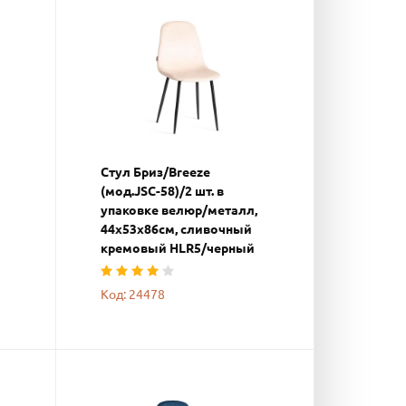
Стул Бриз/Breeze
(мод.JSC-58)/2 шт. в
упаковке велюр/металл,
44х53х86см, сливочный
кремовый HLR5/черный
Код: 24478