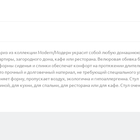
/Бриз из коллекции Modern/Модерн украсит собой любую домашнюю о
ртиры, загородного дома, кафе или ресторана. Велюровая обивка б
формы сиденья и спинки обеспечат комфорт на протяжении длител
Это прочный и долговечный материал, не требующий специального
еняет форму, пропускает воздух, экологична и гипоаллергенна. Сту
ной, для кухни, для спальни, для ресторана или для кафе. Стул оче