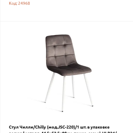
Код: 24968
Стул Чилли/Chilly (мод.JSC-220)/1 шт. в упаковке