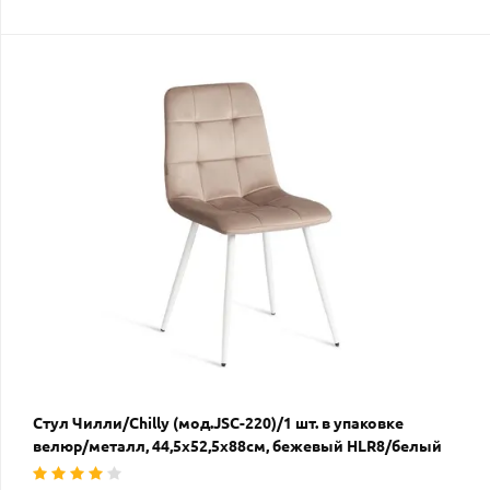
Стул Чилли/Chilly (мод.JSC-220)/1 шт. в упаковке
велюр/металл, 44,5х52,5х88см, бежевый HLR8/белый