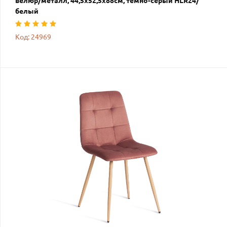
велюр/металл, 44,5х52,5х88см, темно-серый HLR24/
белый
Код: 24969