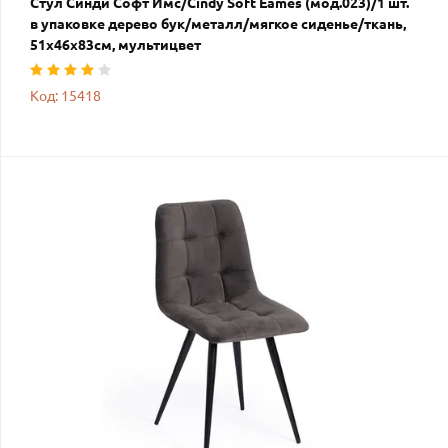
Стул Синди Софт Имс/Cindy Soft Eames (мод.023)/1 шт.
в упаковке дерево бук/металл/мягкое сиденье/ткань,
51х46х83см, мультицвет
Код: 15418