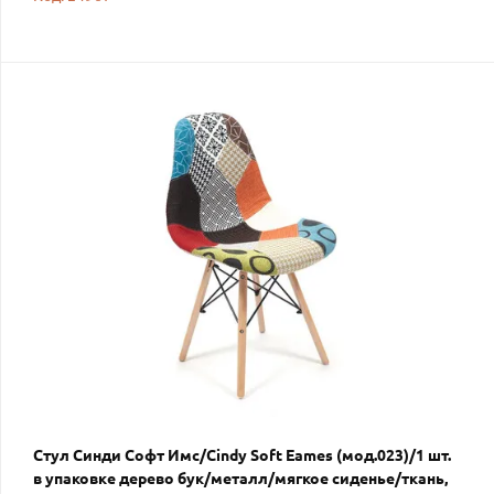
Стул Синди Софт Имс/Cindy Soft Eames (мод.023)/1 шт.
в упаковке дерево бук/металл/мягкое сиденье/ткань,