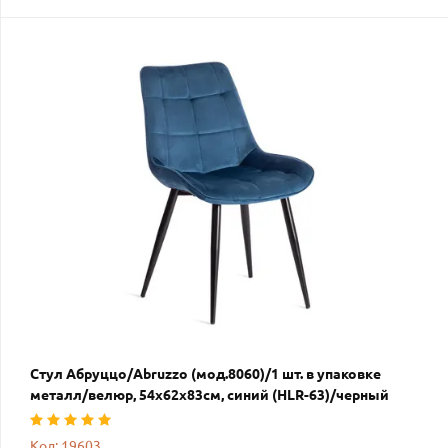
Стул Абруццо/Abruzzo (мод.8060)/1 шт. в упаковке
металл/велюр, 54х62х83см, синий (HLR-63)/черный
Код: 19603