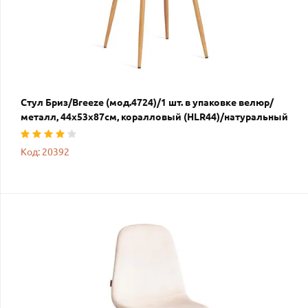
Стул Бриз/Breeze (мод.4724)/1 шт. в упаковке велюр/
металл, 44х53х87см, коралловый (HLR44)/натуральный
Код: 20392