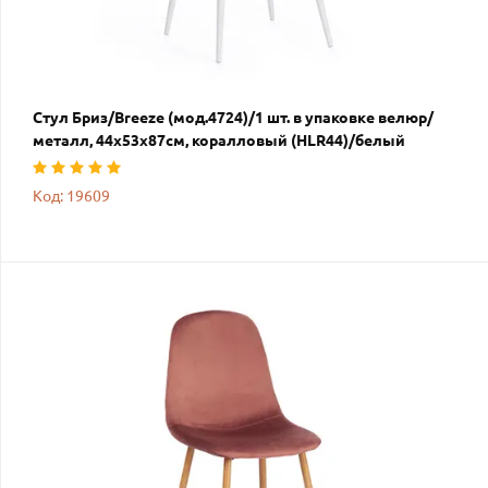
Стул Бриз/Breeze (мод.4724)/1 шт. в упаковке велюр/
металл, 44х53х87см, коралловый (HLR44)/белый
Код: 19609