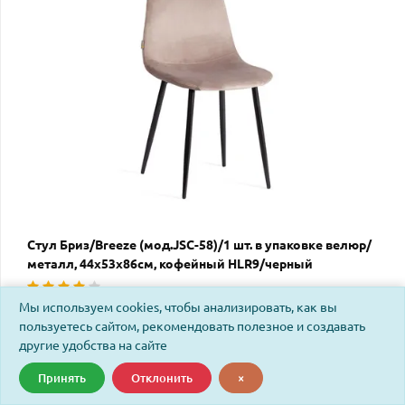
Стул Бриз/Breeze (мод.JSC-58)/1 шт. в упаковке велюр/
металл, 44х53х86см, кофейный HLR9/черный
Мы используем cookies, чтобы анализировать, как вы
Код: 21556
пользуетесь сайтом, рекомендовать полезное и создавать
другие удобства на сайте
Принять
Отклонить
×