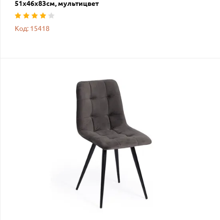
51х46х83см, мультицвет
Код: 15418