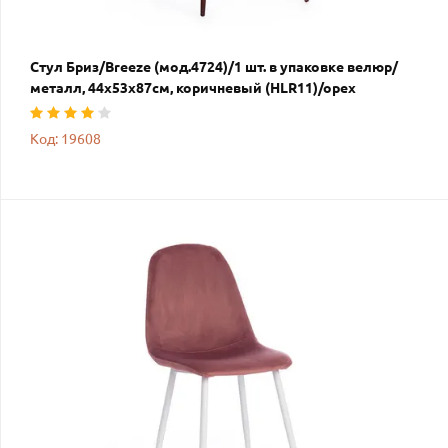
Стул Бриз/Breeze (мод.4724)/1 шт. в упаковке велюр/
металл, 44х53х87см, коричневый (HLR11)/орех
Код: 19608