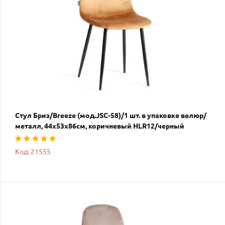
Стул Бриз/Breeze (мод.JSC-58)/1 шт. в упаковке велюр/
металл, 44х53х86см, коричневый HLR12/черный
Код: 21555