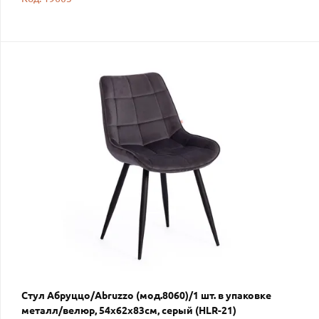
Стул Абруццо/Abruzzo (мод.8060)/1 шт. в упаковке
металл/велюр, 54х62х83см, серый (HLR-21)