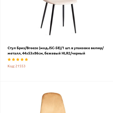
Стул Бриз/Breeze (мод.JSC-58)/1 шт. в упаковке велюр/
металл, 44х53х86см, бежевый HLR2/черный
Код: 21553