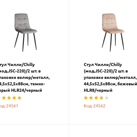
тул Чилли/Chilly
Стул Чилли/Chilly
мод.JSC-220)/2 шт. в
(мод.JSC-220)/2 шт. в
паковке велюр/металл,
упаковке велюр/металл,
4,5х52,5х88см, темно-
44,5х52,5х88см, бежевы
ерый HLR24/черный
HLR8/черный
од: 24561
Код: 24562