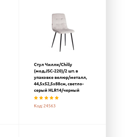
Стул Чилли/Chilly
(мод.JSC-220)/2 шт. в
упаковке велюр/металл,
й
44,5х52,5х88см, светло-
серый HLR14/черный
Код: 24563