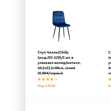
Стул Чилли/Chilly
С
(мод.JSC-220)/2 шт. в
(
упаковке велюр/металл,
у
44,5х52,5х88см, синий
4
HLR64/черный
с
Код: 24560
К