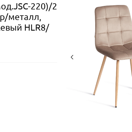
мод.JSC-220)/2
юр/металл,
жевый HLR8/