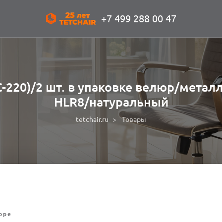
+7 499 288 00 47
C-220)/2 шт. в упаковке велюр/метал
HLR8/натуральный
tetchair.ru
Товары
оре