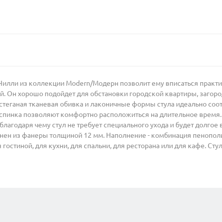
/Чилли из коллекции Modern/Модерн позволит ему вписаться практ
ой. Он хорошо подойдет для обстановки городской квартиры, загоро
 стеганая тканевая обивка и лаконичные формы стула идеально со
 спинка позволяют комфортно расположиться на длительное время.
 благодаря чему стул не требует специального ухода и будет долго
ен из фанеры толщиной 12 мм. Наполнение - комбинация пенополи
 гостиной, для кухни, для спальни, для ресторана или для кафе. Сту