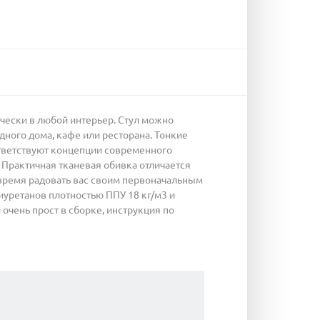
ически в любой интерьер. Стул можно
дного дома, кафе или ресторана. Тонкие
ответствуют концепции современного
 Практичная тканевая обивка отличается
е время радовать вас своим первоначальным
уретанов плотностью ППУ 18 кг/м3 и
л очень прост в сборке, инструкция по