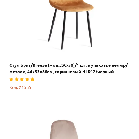
Стул Бриз/Breeze (мод.JSC-58)/1 шт. в упаковке велюр/
металл, 44х53х86см, коричневый HLR12/черный
Код: 21555