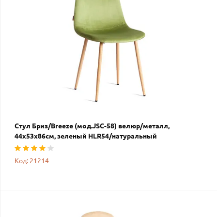
Стул Бриз/Breeze (мод.JSC-58) велюр/металл,
44х53х86см, зеленый HLR54/натуральный
Код: 21214