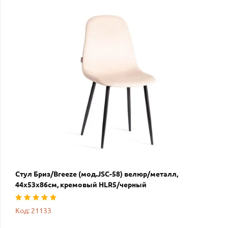
Стул Бриз/Breeze (мод.JSC-58) велюр/металл,
44х53х86см, кремовый HLR5/черный
Код: 21133