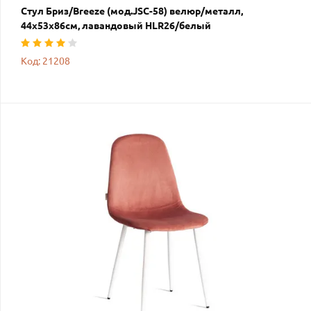
Стул Бриз/Breeze (мод.JSC-58) велюр/металл,
44х53х86см, лавандовый HLR26/белый
Код: 21208