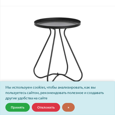
Мы используем cookies, чтобы анализировать, как вы
пользуетесь сайтом, рекомендовать полезное и создавать
Стол журнальный Гленд 1/Gland 1(1шт. в упаковке)
другие удобства на сайте
металл, 40х40х45см, черный
Принять
Отклонить
×