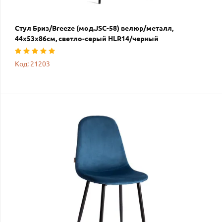
Стул Бриз/Breeze (мод.JSC-58) велюр/металл,
44х53х86см, светло-серый HLR14/черный
Код: 21203