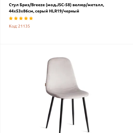
Стул Бриз/Breeze (мод.JSC-58) велюр/металл,
44х53х86см, серый HLR19/черный
Код: 21135