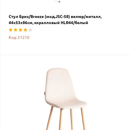
Стул Бриз/Breeze (мод.JSC-58) велюр/металл,
44х53х86см, коралловый HLR44/белый
Код: 21210