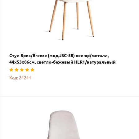
Стул Бриз/Breeze (мод.JSC-58) велюр/металл,
44х53х86см, светло-бежевый HLR1/натуральный
Код: 21211