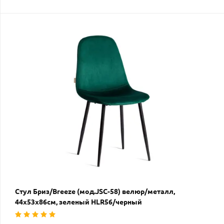
Стул Бриз/Breeze (мод.JSC-58) велюр/металл,
44х53х86см, зеленый HLR56/черный