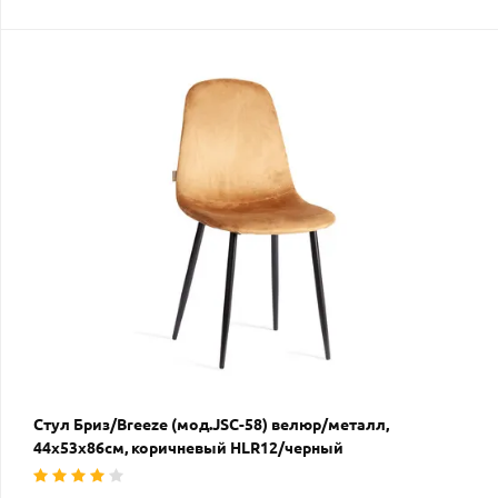
Стул Бриз/Breeze (мод.JSC-58) велюр/металл,
44х53х86см, коричневый HLR12/черный