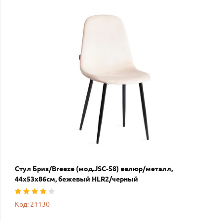
Стул Бриз/Breeze (мод.JSC-58) велюр/металл,
44х53х86см, бежевый HLR2/черный
Код: 21130