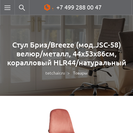
+7 499 288 00 47
Стул Бриз/Breeze (мод.JSC-58)
велюр/металл, 44х53х86см,
коралловый HLR44/натуральный
tetchair.ru
Товары