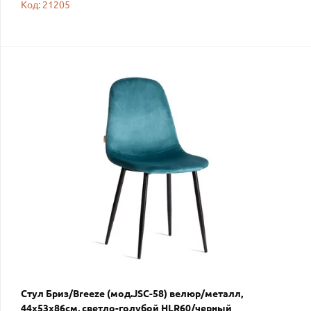
Код: 21205
Стул Бриз/Breeze (мод.JSC-58) велюр/металл,
44х53х86см, светло-голубой HLR60/черный