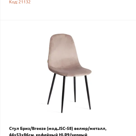
Код: 21132
Стул Бриз/Breeze (мод.JSC-58) велюр/металл,
44х53х86см, кофейный HLR9/черный