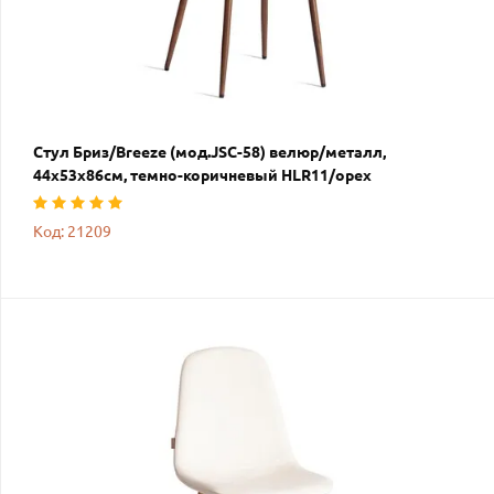
Стул Бриз/Breeze (мод.JSC-58) велюр/металл,
44х53х86см, темно-коричневый HLR11/орех
Код: 21209