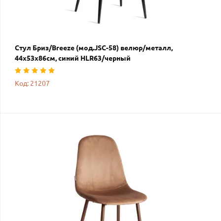
Стул Бриз/Breeze (мод.JSC-58) велюр/металл,
44х53х86см, синий HLR63/черный
Код: 21207