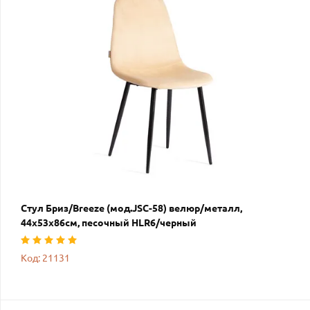
Стул Бриз/Breeze (мод.JSC-58) велюр/металл,
44х53х86см, песочный HLR6/черный
Код: 21131