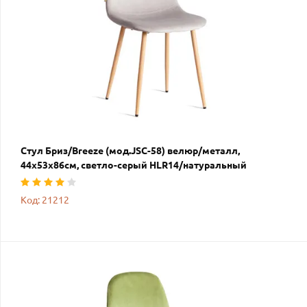
Стул Бриз/Breeze (мод.JSC-58) велюр/металл,
44х53х86см, светло-серый HLR14/натуральный
Код: 21212