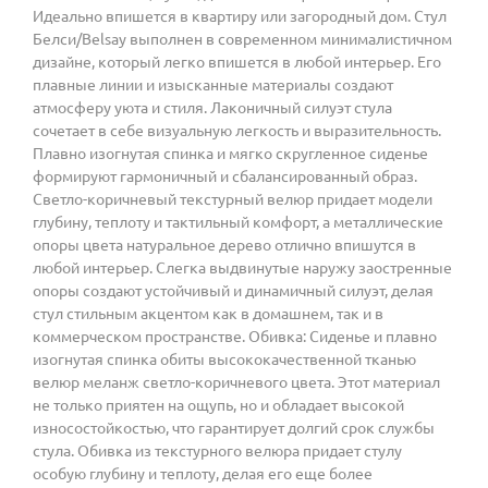
Идеально впишется в квартиру или загородный дом. Стул
Белси/Belsay выполнен в современном минималистичном
дизайне, который легко впишется в любой интерьер. Его
плавные линии и изысканные материалы создают
атмосферу уюта и стиля. Лаконичный силуэт стула
сочетает в себе визуальную легкость и выразительность.
Плавно изогнутая спинка и мягко скругленное сиденье
формируют гармоничный и сбалансированный образ.
Светло-коричневый текстурный велюр придает модели
глубину, теплоту и тактильный комфорт, а металлические
опоры цвета натуральное дерево отлично впишутся в
любой интерьер. Слегка выдвинутые наружу заостренные
опоры создают устойчивый и динамичный силуэт, делая
стул стильным акцентом как в домашнем, так и в
коммерческом пространстве. Обивка: Сиденье и плавно
изогнутая спинка обиты высококачественной тканью
велюр меланж светло-коричневого цвета. Этот материал
не только приятен на ощупь, но и обладает высокой
износостойкостью, что гарантирует долгий срок службы
стула. Обивка из текстурного велюра придает стулу
особую глубину и теплоту, делая его еще более