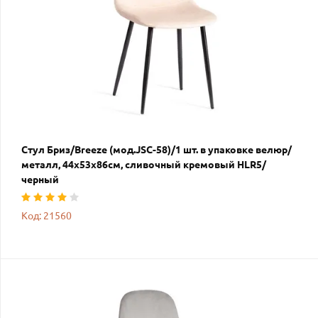
Стул Бриз/Breeze (мод.JSC-58)/1 шт. в упаковке велюр/
металл, 44х53х86см, сливочный кремовый HLR5/
черный
Код: 21560