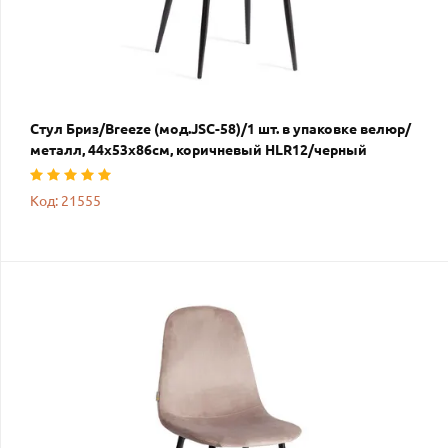
Стул Бриз/Breeze (мод.JSC-58)/1 шт. в упаковке велюр/
металл, 44х53х86см, коричневый HLR12/черный
Код: 21555