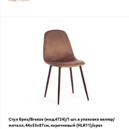
Стул Бриз/Breeze (мод.4724)/1 шт. в упаковке велюр/
металл, 44х53х87см, коричневый (HLR11)/орех