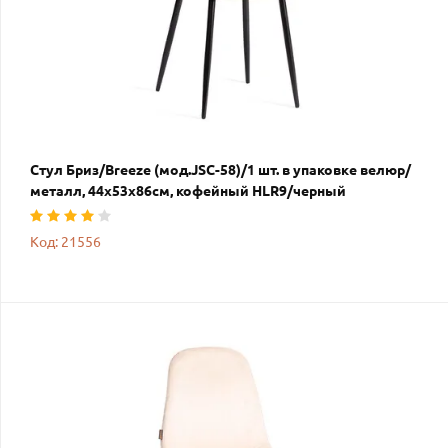
Стул Бриз/Breeze (мод.JSC-58)/1 шт. в упаковке велюр/
металл, 44х53х86см, кофейный HLR9/черный
Код: 21556