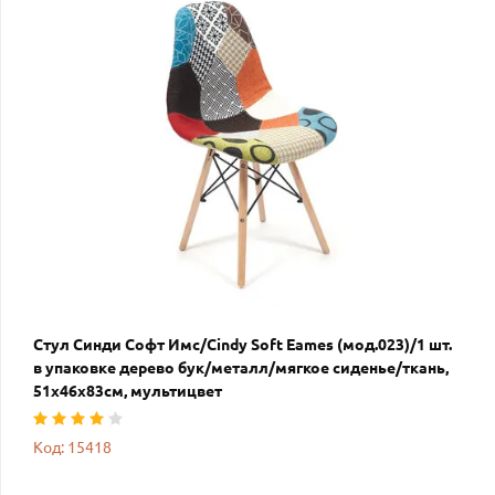
Стул Синди Софт Имс/Cindy Soft Eames (мод.023)/1 шт.
в упаковке дерево бук/металл/мягкое сиденье/ткань,
51х46х83см, мультицвет
Код: 15418