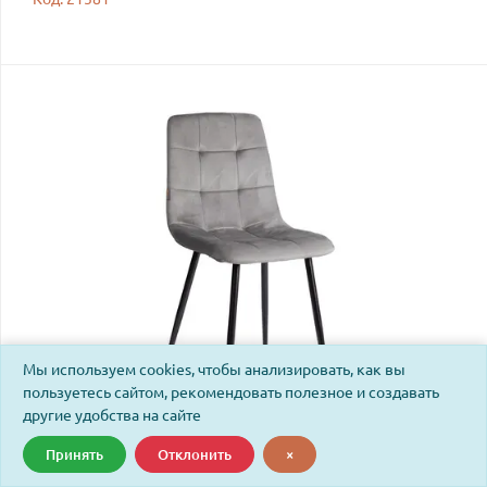
Мы используем cookies, чтобы анализировать, как вы
пользуетесь сайтом, рекомендовать полезное и создавать
другие удобства на сайте
Стул Чилли/Chilly (мод.JSC-220)/1 шт. в упаковке
Принять
Отклонить
×
велюр/металл, 44,5х52,5х88см, темно-серый HLR24/