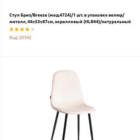
Стул Бриз/Breeze (мод.4724)/1 шт. в упаковке велюр/
металл, 44х53х87см, коралловый (HLR44)/натуральный
Код: 20392