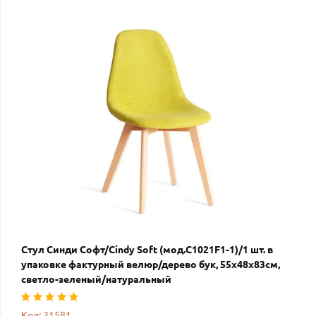
Стул Синди Софт/Cindy Soft (мод.C1021F1-1)/1 шт. в
упаковке фактурный велюр/дерево бук, 55х48х83см,
светло-зеленый/натуральный
Код: 21581