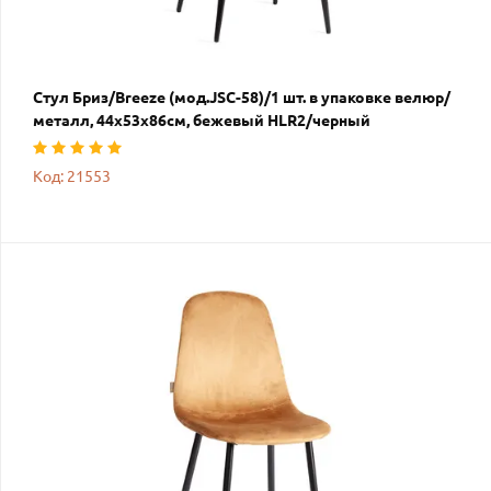
Стул Бриз/Breeze (мод.JSC-58)/1 шт. в упаковке велюр/
металл, 44х53х86см, бежевый HLR2/черный
Код: 21553