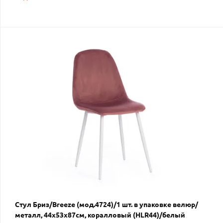
Стул Бриз/Breeze (мод.4724)/1 шт. в упаковке велюр/
металл, 44х53х87см, коралловый (HLR44)/белый