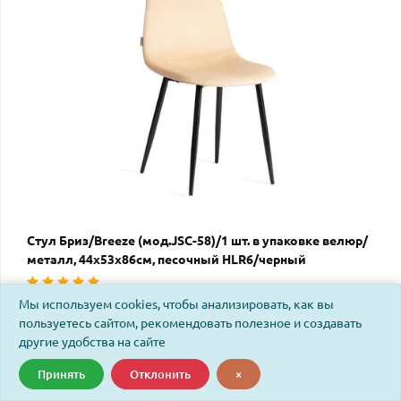
Стул Бриз/Breeze (мод.JSC-58)/1 шт. в упаковке велюр/
металл, 44х53х86см, песочный HLR6/черный
Мы используем cookies, чтобы анализировать, как вы
Код: 21571
пользуетесь сайтом, рекомендовать полезное и создавать
другие удобства на сайте
Принять
Отклонить
×