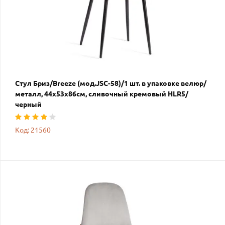
Стул Бриз/Breeze (мод.JSC-58)/1 шт. в упаковке велюр/
металл, 44х53х86см, сливочный кремовый HLR5/
черный
Код: 21560