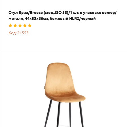
Стул Бриз/Breeze (мод.JSC-58)/1 шт. в упаковке велюр/
металл, 44х53х86см, бежевый HLR2/черный
Код: 21553