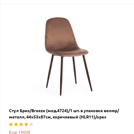
Стул Бриз/Breeze (мод.4724)/1 шт. в упаковке велюр/
металл, 44х53х87см, коричневый (HLR11)/орех
Код: 19608