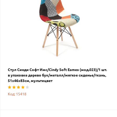
Стул Синди Софт Имс/Cindy Soft Eames (мод.023)/1 шт.
в упаковке дерево бук/металл/мягкое сиденье/ткань,
51х46х83см, мультицвет
Код: 15418