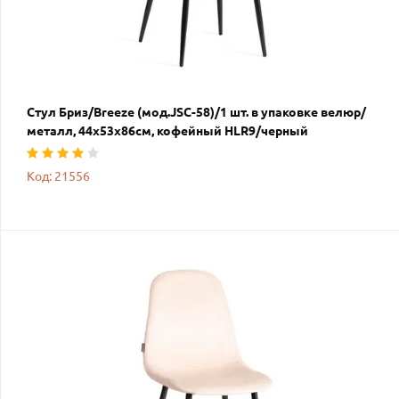
Стул Бриз/Breeze (мод.JSC-58)/1 шт. в упаковке велюр/
металл, 44х53х86см, кофейный HLR9/черный
Код: 21556