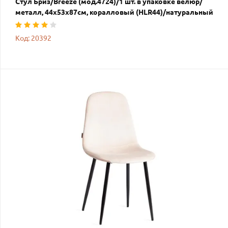
Стул Бриз/Breeze (мод.4724)/1 шт. в упаковке велюр/
металл, 44х53х87см, коралловый (HLR44)/натуральный
Код: 20392