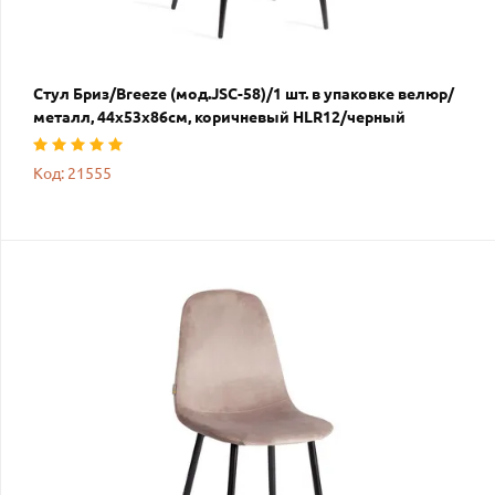
Стул Бриз/Breeze (мод.JSC-58)/1 шт. в упаковке велюр/
металл, 44х53х86см, коричневый HLR12/черный
Код: 21555