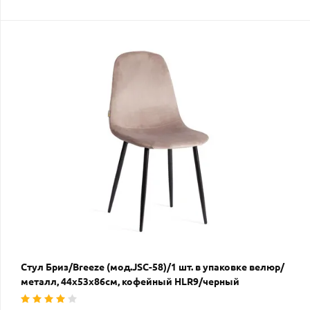
Стул Бриз/Breeze (мод.JSC-58)/1 шт. в упаковке велюр/
металл, 44х53х86см, кофейный HLR9/черный