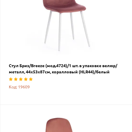
Стул Бриз/Breeze (мод.4724)/1 шт. в упаковке велюр/
металл, 44х53х87см, коралловый (HLR44)/белый
Код: 19609