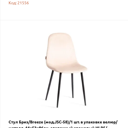
Код: 21556
Стул Бриз/Breeze (мод.JSC-58)/1 шт. в упаковке велюр/
металл, 44х53х86см, сливочный кремовый HLR5/