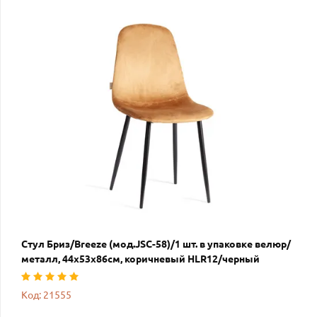
Стул Бриз/Breeze (мод.JSC-58)/1 шт. в упаковке велюр/
металл, 44х53х86см, коричневый HLR12/черный
Код: 21555