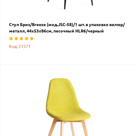
Стул Бриз/Breeze (мод.JSC-58)/1 шт. в упаковке велюр/
металл, 44х53х86см, песочный HLR6/черный
Код: 21571