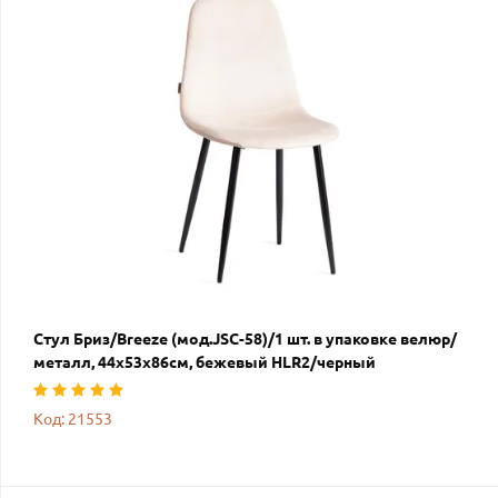
Стул Бриз/Breeze (мод.JSC-58)/1 шт. в упаковке велюр/
металл, 44х53х86см, бежевый HLR2/черный
Код: 21553