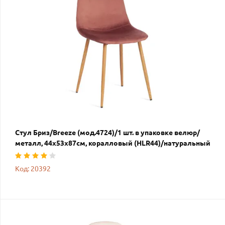
Стул Бриз/Breeze (мод.4724)/1 шт. в упаковке велюр/
металл, 44х53х87см, коралловый (HLR44)/натуральный
Код: 20392