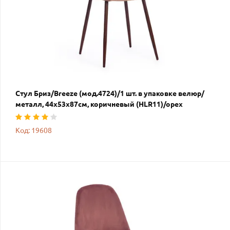
Стул Бриз/Breeze (мод.4724)/1 шт. в упаковке велюр/
металл, 44х53х87см, коричневый (HLR11)/орех
Код: 19608