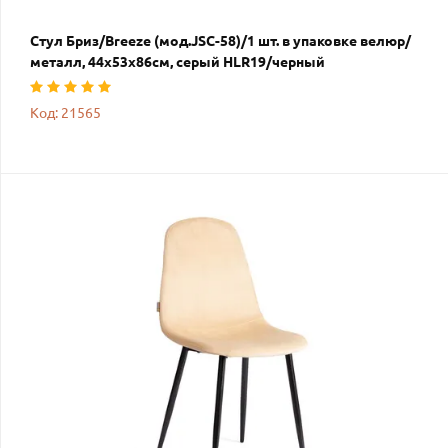
Стул Бриз/Breeze (мод.JSC-58)/1 шт. в упаковке велюр/
металл, 44х53х86см, серый HLR19/черный
Код: 21565