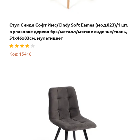
Стул Синди Софт Имс/Cindy Soft Eames (мод.023)/1 шт.
в упаковке дерево бук/металл/мягкое сиденье/ткань,
51х46х83см, мультицвет
Код: 15418