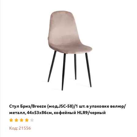
Стул Бриз/Breeze (мод.JSC-58)/1 шт. в упаковке велюр/
металл, 44х53х86см, кофейный HLR9/черный
Код: 21556