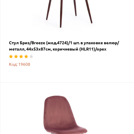
Стул Бриз/Breeze (мод.4724)/1 шт. в упаковке велюр/
металл, 44х53х87см, коричневый (HLR11)/орех
Код: 19608