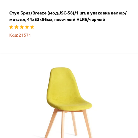
Стул Бриз/Breeze (мод.JSC-58)/1 шт. в упаковке велюр/
металл, 44х53х86см, песочный HLR6/черный
Код: 21571