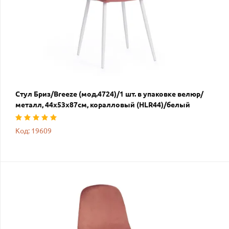
Стул Бриз/Breeze (мод.4724)/1 шт. в упаковке велюр/
металл, 44х53х87см, коралловый (HLR44)/белый
Код: 19609