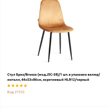
Стул Бриз/Breeze (мод.JSC-58)/1 шт. в упаковке велюр/
металл, 44х53х86см, коричневый HLR12/черный
Код: 21555