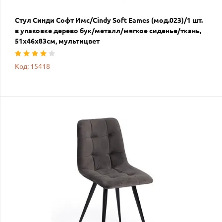
Стул Синди Софт Имс/Cindy Soft Eames (мод.023)/1 шт.
в упаковке дерево бук/металл/мягкое сиденье/ткань,
51х46х83см, мультицвет
Код: 15418