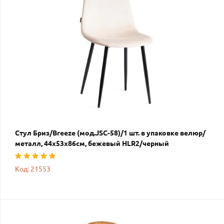
Стул Бриз/Breeze (мод.JSC-58)/1 шт. в упаковке велюр/
металл, 44х53х86см, бежевый HLR2/черный
Код: 21553