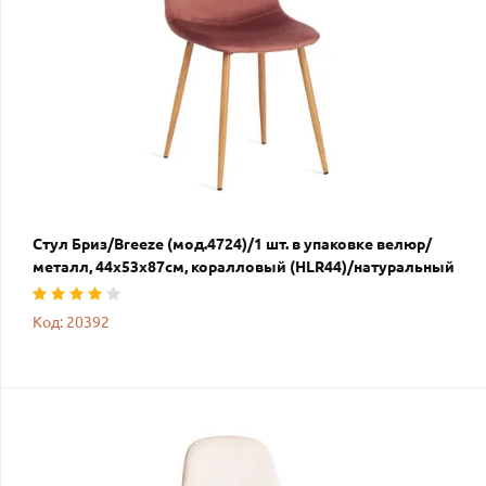
Стул Бриз/Breeze (мод.4724)/1 шт. в упаковке велюр/
металл, 44х53х87см, коралловый (HLR44)/натуральный
Код: 20392