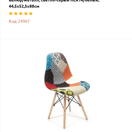
велюр/металл, светло-серый HLR14/белый,
44,5х52,5х88см
Код: 24967