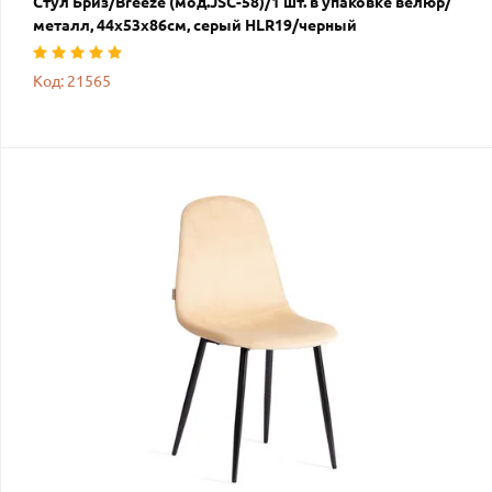
Стул Бриз/Breeze (мод.JSC-58)/1 шт. в упаковке велюр/
металл, 44х53х86см, серый HLR19/черный
Код: 21565