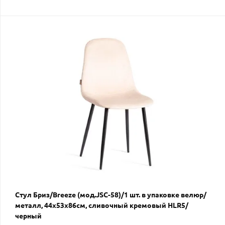
Стул Бриз/Breeze (мод.JSC-58)/1 шт. в упаковке велюр/
металл, 44х53х86см, сливочный кремовый HLR5/
черный