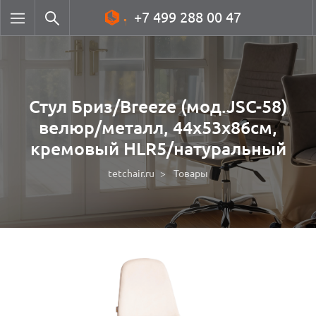
+7 499 288 00 47
Стул Бриз/Breeze (мод.JSC-58)
велюр/металл, 44х53х86см,
кремовый HLR5/натуральный
tetchair.ru
Товары