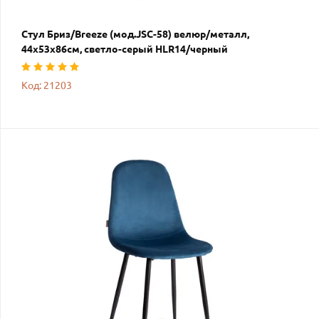
Стул Бриз/Breeze (мод.JSC-58) велюр/металл,
44х53х86см, светло-серый HLR14/черный
Код: 21203