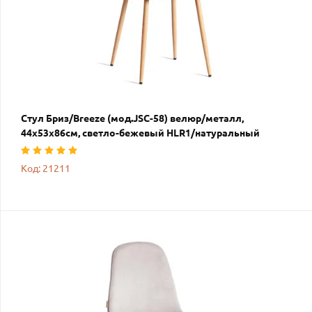
Стул Бриз/Breeze (мод.JSC-58) велюр/металл,
44х53х86см, светло-бежевый HLR1/натуральный
Код: 21211