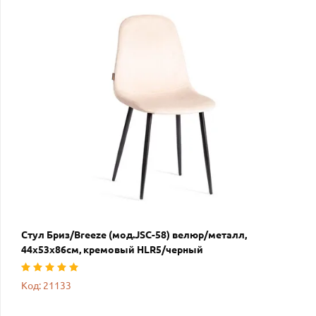
Стул Бриз/Breeze (мод.JSC-58) велюр/металл,
44х53х86см, кремовый HLR5/черный
Код: 21133