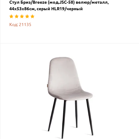
Стул Бриз/Breeze (мод.JSC-58) велюр/металл,
44х53х86см, серый HLR19/черный
Код: 21135