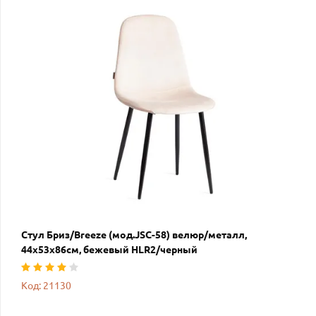
Стул Бриз/Breeze (мод.JSC-58) велюр/металл,
44х53х86см, бежевый HLR2/черный
Код: 21130