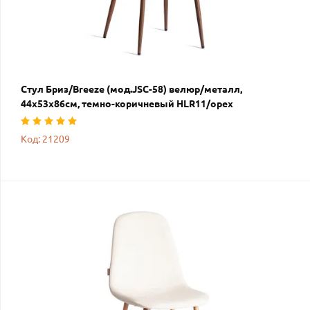
Стул Бриз/Breeze (мод.JSC-58) велюр/металл,
44х53х86см, темно-коричневый HLR11/орех
Код: 21209