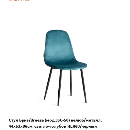
Стул Бриз/Breeze (мод.JSC-58) велюр/металл,
44х53х86см, светло-голубой HLR60/черный