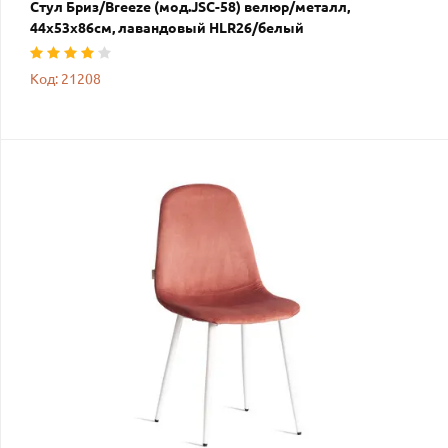
Стул Бриз/Breeze (мод.JSC-58) велюр/металл,
44х53х86см, лавандовый HLR26/белый
Код: 21208