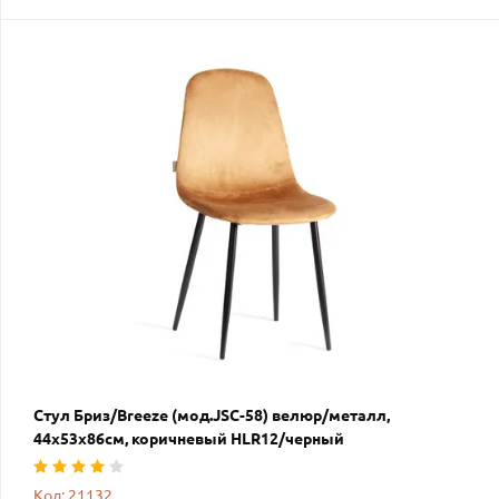
Стул Бриз/Breeze (мод.JSC-58) велюр/металл,
44х53х86см, коричневый HLR12/черный
Код: 21132