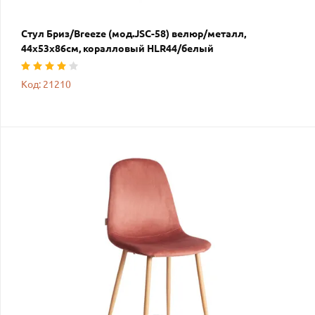
Стул Бриз/Breeze (мод.JSC-58) велюр/металл,
44х53х86см, коралловый HLR44/белый
Код: 21210