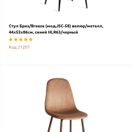
Стул Бриз/Breeze (мод.JSC-58) велюр/металл,
44х53х86см, синий HLR63/черный
Код: 21207