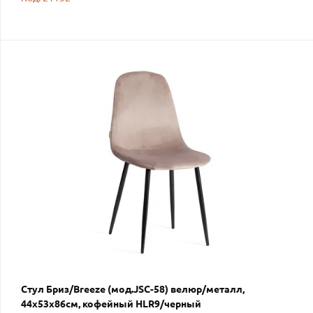
Стул Бриз/Breeze (мод.JSC-58) велюр/металл,
44х53х86см, кофейный HLR9/черный