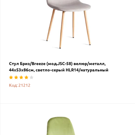
Стул Бриз/Breeze (мод.JSC-58) велюр/металл,
44х53х86см, светло-серый HLR14/натуральный
Код: 21212