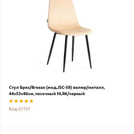
Стул Бриз/Breeze (мод.JSC-58) велюр/металл,
44х53х86см, песочный HLR6/черный
Код: 21131