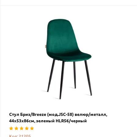
Стул Бриз/Breeze (мод.JSC-58) велюр/металл,
44х53х86см, зеленый HLR56/черный
Код: 21205