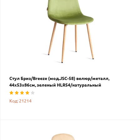
Стул Бриз/Breeze (мод.JSC-58) велюр/металл,
44х53х86см, зеленый HLR54/натуральный
Код: 21214