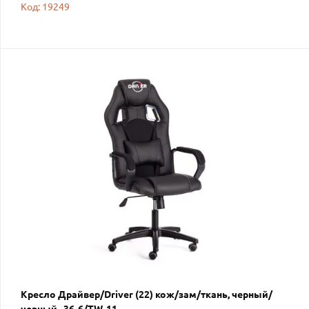
Код: 19249
Кресло Драйвер/Driver (22) кож/зам/ткань, черный/
черный , 36-6/TW-11