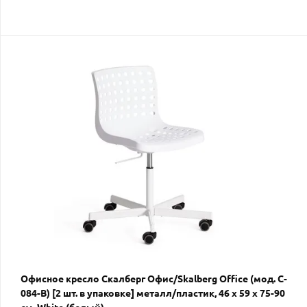
Офисное кресло Скалберг Офис/Skalberg Office (мод. C-
084-B) [2 шт. в упаковке] металл/пластик, 46 х 59 х 75-90