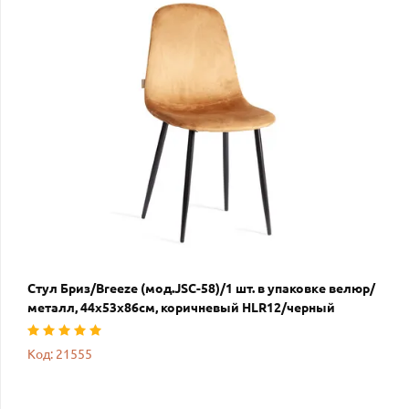
Стул Бриз/Breeze (мод.JSC-58)/1 шт. в упаковке велюр/
металл, 44х53х86см, коричневый HLR12/черный
Код: 21555