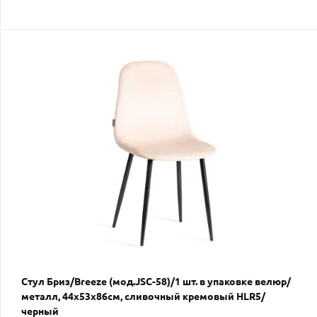
Стул Бриз/Breeze (мод.JSC-58)/1 шт. в упаковке велюр/
металл, 44х53х86см, сливочный кремовый HLR5/
черный