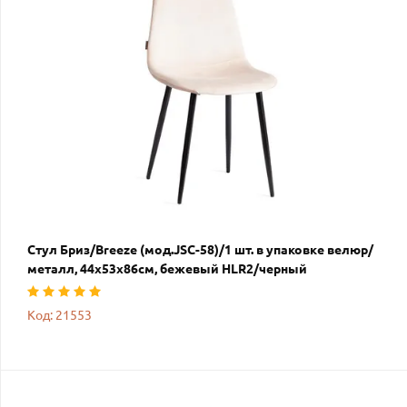
Стул Бриз/Breeze (мод.JSC-58)/1 шт. в упаковке велюр/
металл, 44х53х86см, бежевый HLR2/черный
Код: 21553