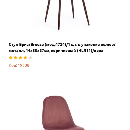
Стул Бриз/Breeze (мод.4724)/1 шт. в упаковке велюр/
металл, 44х53х87см, коричневый (HLR11)/орех
Код: 19608