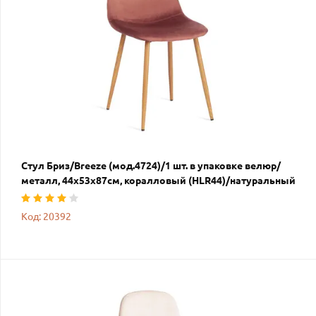
Стул Бриз/Breeze (мод.4724)/1 шт. в упаковке велюр/
металл, 44х53х87см, коралловый (HLR44)/натуральный
Код: 20392