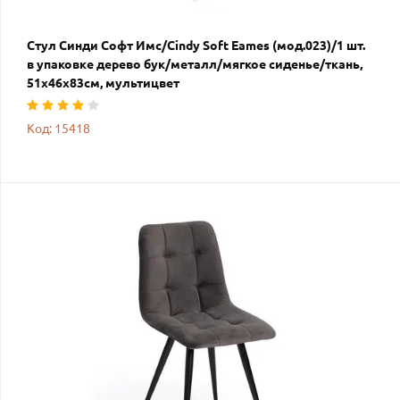
Стул Синди Софт Имс/Cindy Soft Eames (мод.023)/1 шт.
в упаковке дерево бук/металл/мягкое сиденье/ткань,
51х46х83см, мультицвет
Код: 15418