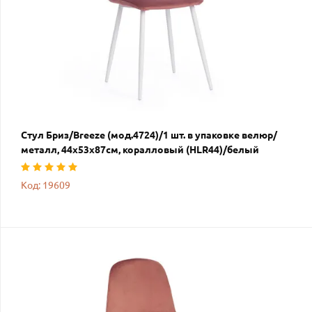
Стул Бриз/Breeze (мод.4724)/1 шт. в упаковке велюр/
металл, 44х53х87см, коралловый (HLR44)/белый
Код: 19609