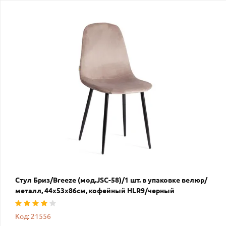
Стул Бриз/Breeze (мод.JSC-58)/1 шт. в упаковке велюр/
металл, 44х53х86см, кофейный HLR9/черный
Код: 21556