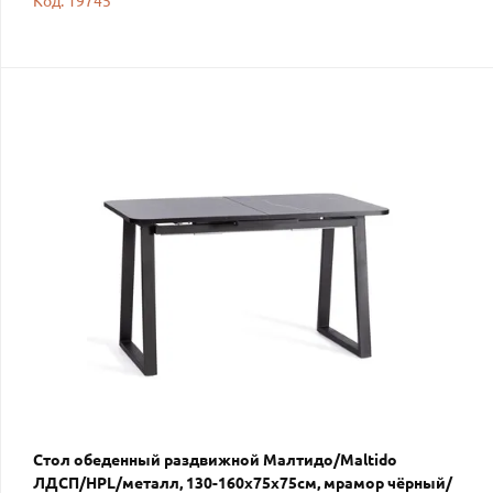
Код: 19745
Стол обеденный раздвижной Малтидо/Maltido
ЛДСП/HPL/металл, 130-160х75х75см, мрамор чёрный/