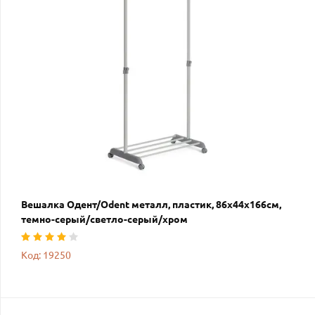
Вешалка Одент/Odent металл, пластик, 86х44х166см,
темно-серый/светло-серый/хром
Код: 19250