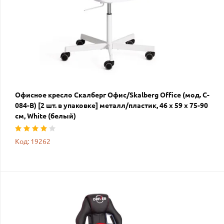
Офисное кресло Скалберг Офис/Skalberg Office (мод. C-
084-B) [2 шт. в упаковке] металл/пластик, 46 х 59 х 75-90
см, White (белый)
Код: 19262