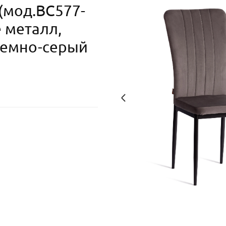
 (мод.BC577-
е металл,
темно-серый