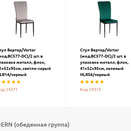
тул Вертер/Verter
Стул Вертер/Verter
мод.BC577-DC)/2 шт. в
(мод.BC577-DC)/2 шт. в
паковке металл, флок,
упаковке металл, флок,
1х52х95см, светло-серый
41х52х95см, зеленый
LR14/черный
HLR56/черный
од: 24371
Код: 24373
RN (обеденная группа)