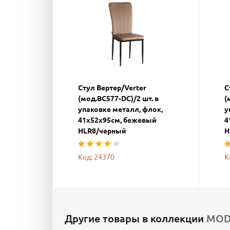
Стул Вертер/Verter
С
(мод.BC577-DC)/2 шт. в
(
упаковке металл, флок,
у
41х52х95см, бежевый
4
HLR8/черный
H
Код: 24370
К
Другие товары в коллекции
MODE