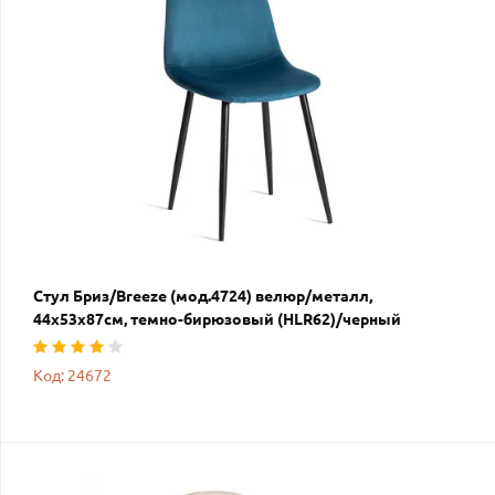
Стул Бриз/Breeze (мод.4724) велюр/металл,
44х53х87см, темно-бирюзовый (HLR62)/черный
Код: 24672