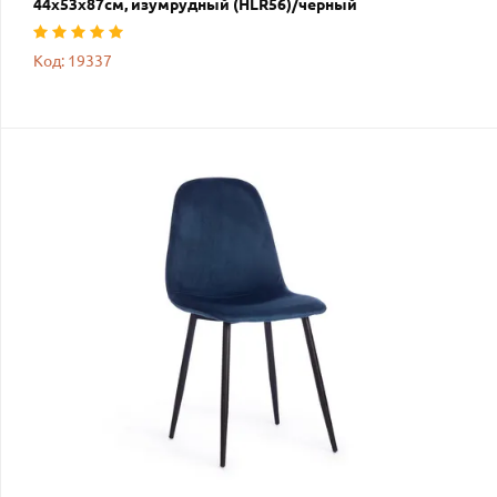
44х53х87см, изумрудный (HLR56)/черный
Код: 19337