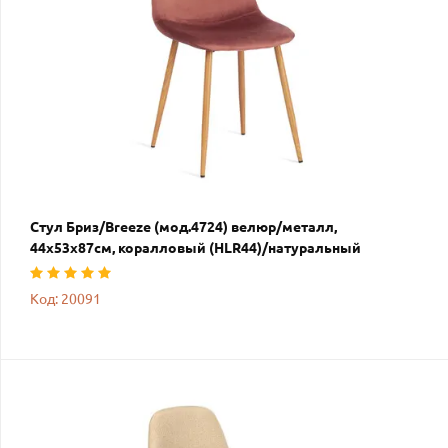
Стул Бриз/Breeze (мод.4724) велюр/металл,
44х53х87см, коралловый (HLR44)/натуральный
Код: 20091