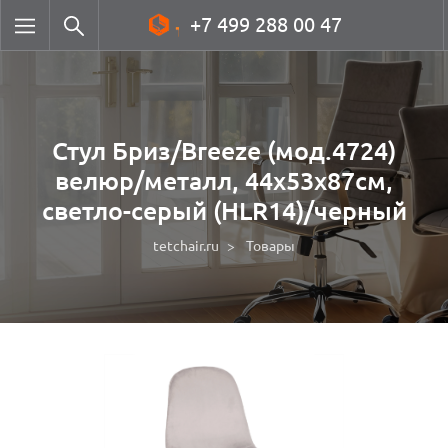
+7 499 288 00 47
Стул Бриз/Breeze (мод.4724)
велюр/металл, 44х53х87см,
светло-серый (HLR14)/черный
tetchair.ru
Товары