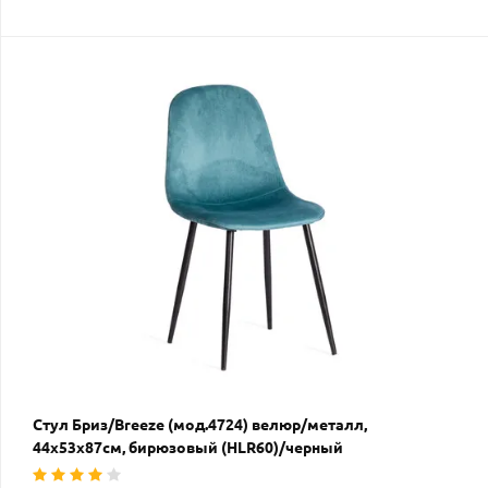
Стул Бриз/Breeze (мод.4724) велюр/металл,
44х53х87см, бирюзовый (HLR60)/черный