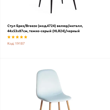
Стул Бриз/Breeze (мод.4724) велюр/металл,
44х53х87см, темно-серый (HLR24)/черный
Код: 19187