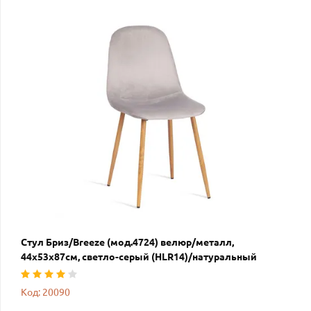
Стул Бриз/Breeze (мод.4724) велюр/металл,
44х53х87см, светло-серый (HLR14)/натуральный
Код: 20090