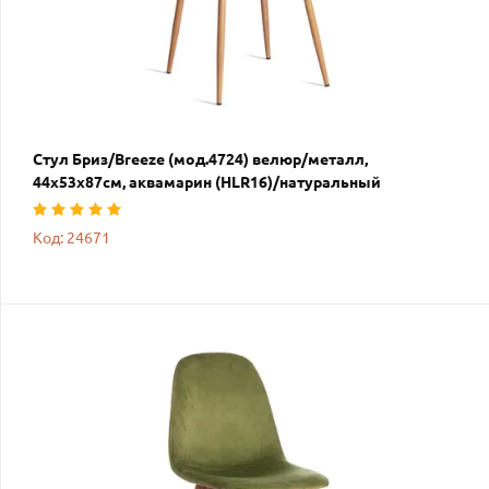
Стул Бриз/Breeze (мод.4724) велюр/металл,
44х53х87см, аквамарин (HLR16)/натуральный
Код: 24671