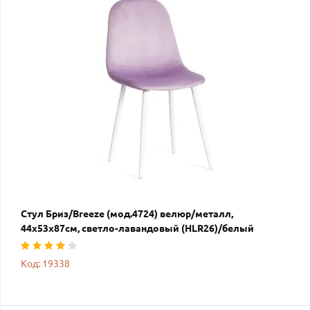
Стул Бриз/Breeze (мод.4724) велюр/металл,
44х53х87см, светло-лавандовый (HLR26)/белый
Код: 19338