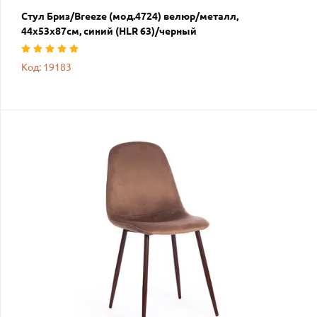
Стул Бриз/Breeze (мод.4724) велюр/металл,
44х53х87см, синий (HLR 63)/черный
Код: 19183