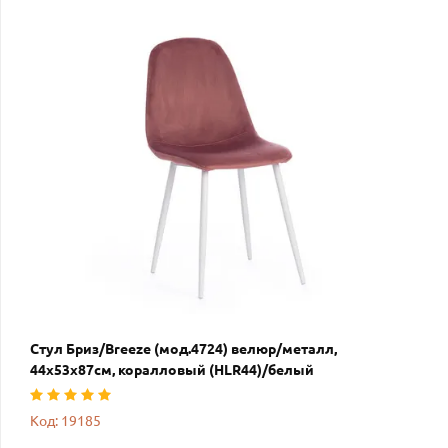
Стул Бриз/Breeze (мод.4724) велюр/металл,
44х53х87см, коралловый (HLR44)/белый
Код: 19185