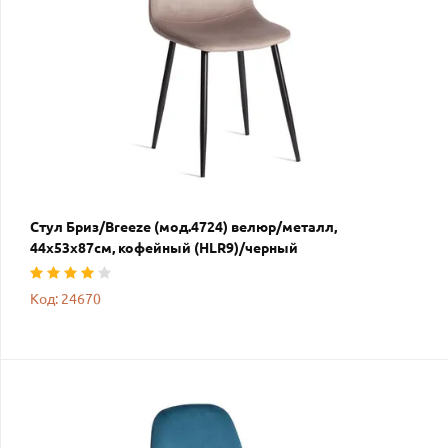
Стул Бриз/Breeze (мод.4724) велюр/металл,
44х53х87см, кофейный (HLR9)/черный
Код: 24670