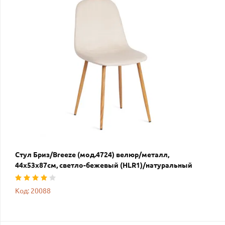
Стул Бриз/Breeze (мод.4724) велюр/металл,
44х53х87см, светло-бежевый (HLR1)/натуральный
Код: 20088