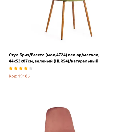
Стул Бриз/Breeze (мод.4724) велюр/металл,
44х53х87см, зеленый (HLR54)/натуральный
Код: 19186