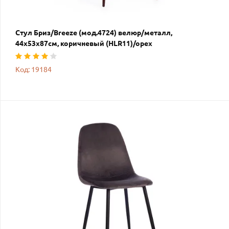
Стул Бриз/Breeze (мод.4724) велюр/металл,
44х53х87см, коричневый (HLR11)/орех
Код: 19184