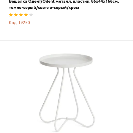
Вешалка Одент/Odent металл, пластик, 86х44х166см,
темно-серый/светло-серый/хром
Код: 19250