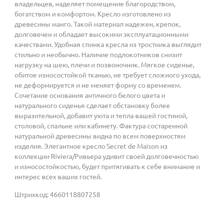
владельцев, наделяет помещение благородством,
богатством и комфортом. Кресло изготовлено из
древесины манго. Такой материал надежен, крепок,
долговечен и обладает высокими эксплуатационными
качествами. Удобная спинка кресла из тростника выглядит
стильно и необычно. Наличие подлокотников снизит
нагрузку на шею, плечи и позвоночник. Мягкое сиденье,
обитое износостойкой тканью, не требует сложного ухода,
не деформируется и не меняет форму со временем.
Сочетание основания античного белого цвета и
натурального сиденья сделает обстановку более
выразительной, добавит уюта и тепла вашей гостиной,
столовой, спальне или кабинету. Фактура состаренной
натуральной древесины видна по всем поверхностям
изделия. Элегантное кресло Secret de Maison из
коллекции Riviera/Ривьера удивит своей долговечностью
и износостойкостью, будет притягивать к себе внимание и
интерес всех ваших гостей.
Штрихкод: 4660118807258