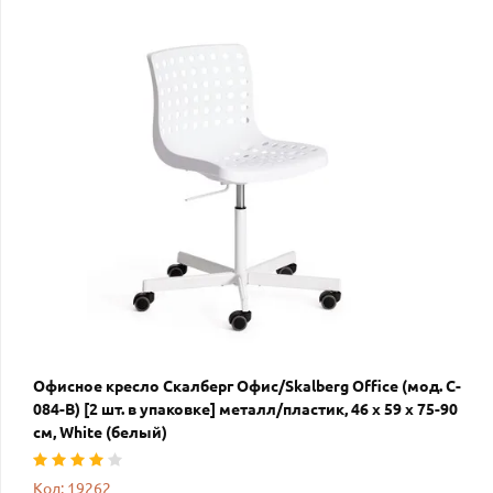
Офисное кресло Скалберг Офис/Skalberg Office (мод. C-
084-B) [2 шт. в упаковке] металл/пластик, 46 х 59 х 75-90
см, White (белый)
Код: 19262