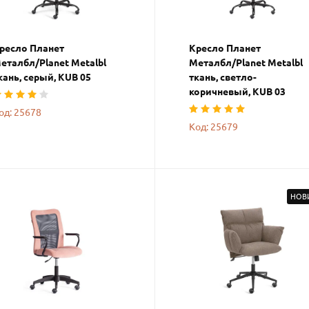
ресло Планет
Кресло Планет
еталбл/Planet Metalbl
Металбл/Planet Metalbl
кань, серый, KUB 05
ткань, светло-
коричневый, KUB 03
од: 25678
Код: 25679
НОВ