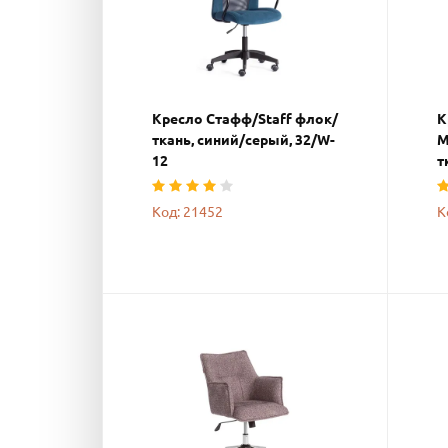
Кресло Стафф/Staff флок/
К
ткань, синий/серый, 32/W-
М
12
т
Код: 21452
К