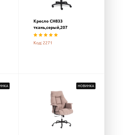
Кресло СН833
ткань,серый,207
Код: 2271
ИНКА
НОВИНКА