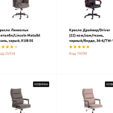
ресло Линкольн
Кресло Драйвер/Driver
еталбл/Lincoln Metalbl
(22) кож/зам/ткань,
кань, серый, KUB 05
черный/бордо, 36-6/TW-
од: 25554
Код: 19299
НОВИНКА
НОВ