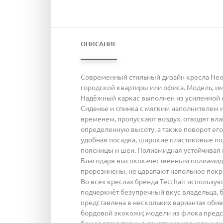
ОПИСАНИЕ
Современный стильный дизайн кресла Neo (
городской квартиры или офиса. Модель, и
Надёжный каркас выполнен из усиленной ф
Сиденье и спинка с мягким наполнителем и
временем, пропускают воздух, отводят вл
определенную высоту, а также поворот его
удобная посадка, широкие пластиковые по
поясницы и шеи. Полиамидная устойчивая 
Благодаря высококачественным полиамидн
прорезинены, не царапают напольное покры
Во всех креслах бренда Tetchair использу
подчеркнёт безупречный вкус владельца, б
представлена в нескольких вариантах обив
бордовой экокожи; модели из флока предст