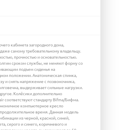
очего кабинета загородного дома,
 даже самому требовательному владельцу.
остью, прочностью и основательностью.
долгим сроком службы, не меняют форму со
ечивающим подъем сиденья на
одном положении. Анатомическая спинка,
у и снять напряжение с позвоночника,
олговечна, выдерживает сильные нагрузки.
ругое. Колёсики дополнительно
ir соответствуют стандарту Bifma/Бифма.
ргономичное компьютерное кресло
е продолжительное время. Данная модель
бинации из черной, красной, синей,
а, серого и синего, коричневого и