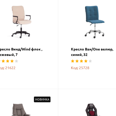
ресло Винд/Wind флок ,
Кресло Ван/One велюр,
ежевый, 7
синий, 32
од: 21622
Код: 25728
НОВИНКА