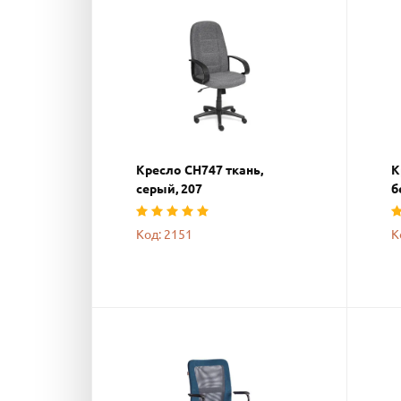
Кресло СН747 ткань,
К
серый, 207
б
Код: 2151
К