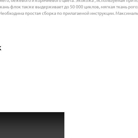
инего, бежевого и коричневого цвета. Экокожа , используемая при 
ткань флок также выдерживает до 50 000 циклов, мягкая ткань рог
Необходима простая сборка по прилагаемой инструкции. Максимальн
к