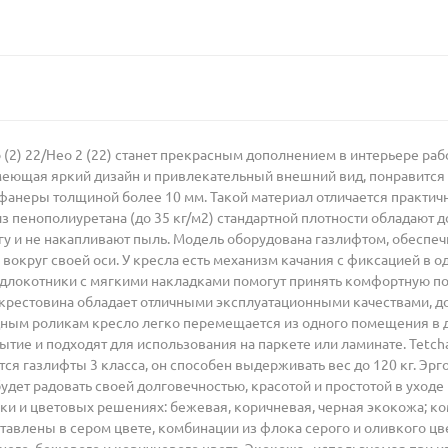
2) 22/Нео 2 (22) станет прекрасным дополнением в интерьере раб
меющая яркий дизайн и привлекательный внешний вид, понравится
анеры толщиной более 10 мм. Такой материал отличается практичн
з пенополиуретана (до 35 кг/м2) стандартной плотности обладают 
агу и не накапливают пыль. Модель оборудована газлифтом, обесп
 вокруг своей оси. У кресла есть механизм качания с фиксацией в 
длокотники с мягкими накладками помогут принять комфортную поз
крестовина обладает отличными эксплуатационными качествами, д
ым роликам кресло легко перемещается из одного помещения в д
тие и подходят для использования на паркете или ламинате. Tetcha
ются газлифты 3 класса, он способен выдерживать вес до 120 кг. Э
удет радовать своей долговечностью, красотой и простотой в уход
ки и цветовых решениях: бежевая, коричневая, черная экокожа; ком
авлены в сером цвете, комбинации из флока серого и оливкого цвет