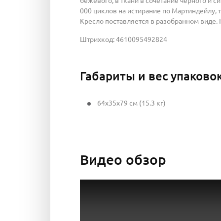
бежевого; в ткани в сочетание черного и с
000 циклов на истирание по Мартиндейлу, 
Кресло поставляется в разобранном виде. 
Штрихкод: 4610095492824
Габариты и вес упаково
64x35x79 см (15.3 кг)
Видео обзор