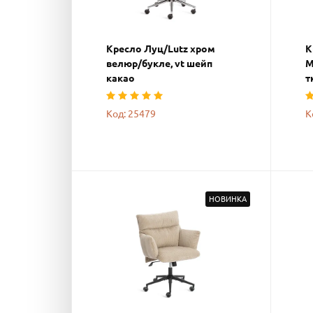
Кресло Луц/Lutz хром
К
велюр/букле, vt шейп
М
какао
т
Код: 25479
К
НОВИНКА