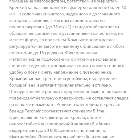
помещение благородством, богатством и комфортом.
Крепкий каркас выполнен из фанеры толщиной более 10
мм – экологически чистого, надежного и долговечного
материала. Сиденье с мягким наполнителем из
пенополиуретана (до 35 кг/м2) стандартной плотности
обладает высокими эксплуатационными качествами, не
меняет форму со временем. Компьютерное кресло
регулируется по высоте и наклону с фиксацией в любом
положении до 15 градусов. Фиксированные
металлические подлокотники с мягкими накладками,
широкое сиденье, эргономичная спинка помогут принять
удобную позу и снять напряжение с позвоночника.
Хромированная крестовина устойчива, выдерживает
большой вес, выглядит привлекательно и стильно.
Полиуретановые ролики с прорезиненными вставками не
повреждают напольную поверхность, не оставляют следов
на паркете и ламинате. Ролики и крестовина в креслах
бренда Tetchair соответствуют стандарту Bifma.
Оригинальное компьютерное кресло, обитое
износостойкой высокопрочной экокожей, обивка
выдерживает до 50 000 циклов на истирание по
Мартиндейлу. Привлекательный дизайн и отличные