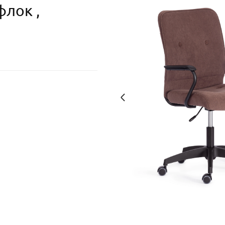
лок ,