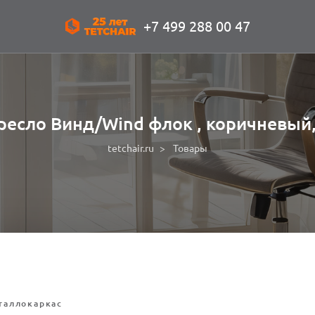
+7 499 288 00 47
ресло Винд/Wind флок , коричневый,
tetchair.ru
Товары
таллокаркас