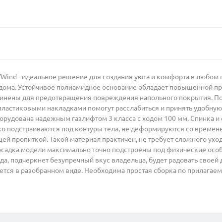
Wind - идеальное решение для создания уюта и комфорта в любом
 и дома. Устойчивое полиамидное основание обладает повышенной 
инены для предотвращения повреждения напольного покрытия. Под
пластиковыми накладками помогут расслабиться и принять удобную
орудована надежным газлифтом 3 класса с ходом 100 мм. Спинка и 
гко подстраиваются под контуры тела, не деформируются со време
 пропиткой. Такой материал практичен, не требует сложного ухода
посадка модели максимально точно подстроены под физические осо
да, подчеркнет безупречный вкус владельца, будет радовать своей
тся в разобранном виде. Необходима простая сборка по прилагаем