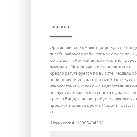
ОПИСАНИЕ
Оригинальное компьютерное кресло Винд/
дизайн рабочего кабинета как офиса, так
качествами. Ролики дополнительно прорез
ламинате. Металлические подлокотники с 
кресло регулируется по высоте. Модель об
пенополиуретана плотностью 30 кг/м3, ле
износостойким флоком с водоотталкивающей
воздух. Анатомическая спинка и удобная 
кресло Винд/Wind не требует сложного ухо
продолжительное время. Модель поставляе
кг.
Штрихкод: 4610095494590