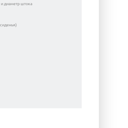
 и диаметр штока
 сиденья)