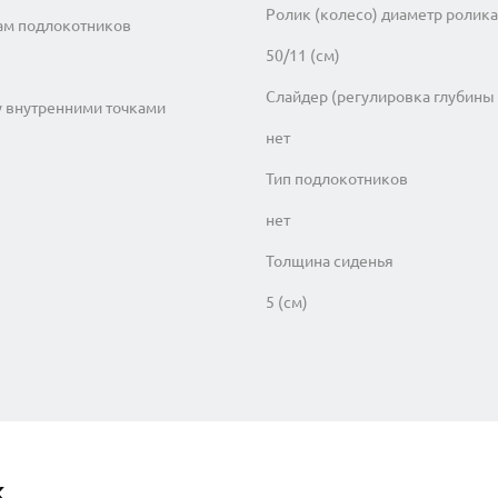
Ролик (колесо) диаметр ролика
ам подлокотников
50/11 (см)
Слайдер (регулировка глубины
у внутренними точками
нет
Тип подлокотников
нет
Толщина сиденья
5 (см)
к