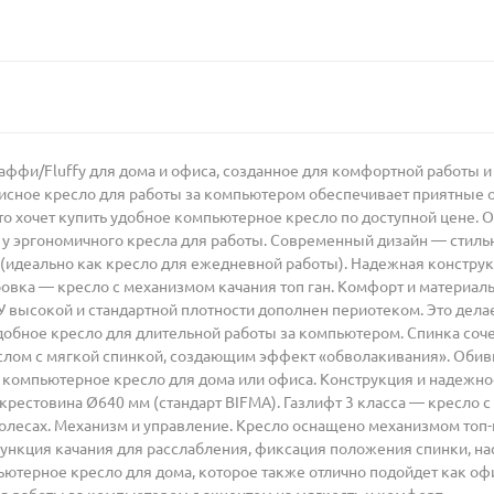
ффи/Fluffy для дома и офиса, созданное для комфортной работы 
фисное кресло для работы за компьютером обеспечивает приятные
кто хочет купить удобное компьютерное кресло по доступной цене
у эргономичного кресла для работы. Современный дизайн — стильн
 (идеально как кресло для ежедневной работы). Надежная констру
овка — кресло с механизмом качания топ ган. Комфорт и материал
 высокой и стандартной плотности дополнен периотеком. Это дела
обное кресло для длительной работы за компьютером. Спинка сочет
ом с мягкой спинкой, создающим эффект «обволакивания». Обивка
 компьютерное кресло для дома или офиса. Конструкция и надежно
рестовина Ø640 мм (стандарт BIFMA). Газлифт 3 класса — кресло 
олесах. Механизм и управление. Кресло оснащено механизмом топ-г
нкция качания для расслабления, фиксация положения спинки, нас
ютерное кресло для дома, которое также отлично подойдет как оф