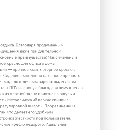
и отдыха. Благодаря продуманным
 ощущения даже при длительном
. Основные преимущества: Максимальный
ое кресло для офиса и дома.
кция — прочное компьютерное кресло с
ы. Сиденье выполнено на основе прочного
ет модель отличным вариантом, если вы
ает ППУ и аэропух, благодаря чему кресло
 из плотной ткани приятна на ощупь и
сть. Металлический каркас спинки с
с регулировкой высоты. Прорезиненные
ан, что делает его удобным
тройка жесткости под пользователя.
исное кресло недорого. Идеальный