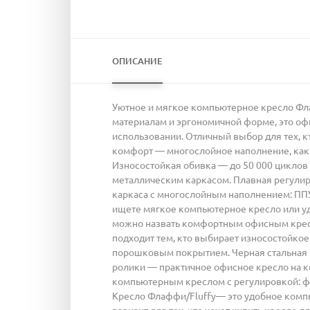
ОПИСАНИЕ
Уютное и мягкое компьютерное кресло Фла
материалам и эргономичной форме, это о
использовании. Отличный выбор для тех, 
комфорт — многослойное наполнение, как 
Износостойкая обивка — до 50 000 циклов
металлическим каркасом. Плавная регулир
каркаса с многослойным наполнением: ППУ
ищете мягкое компьютерное кресло или уд
можно назвать комфортным офисным кресл
подходит тем, кто выбирает износостойкое
порошковым покрытием. Черная стальная к
ролики — практичное офисное кресло на к
компьютерным креслом с регулировкой: фу
Кресло Флаффи/Fluffy— это удобное компь