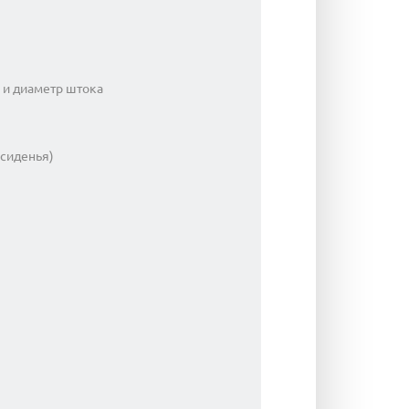
 и диаметр штока
 сиденья)