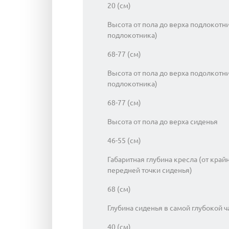
20 (см)
Высота от пола до верха подлокотн
подлокотника)
68-77 (см)
Высота от пола до верха подолкотн
подлокотника)
68-77 (см)
Высота от пола до верха сиденья
46-55 (см)
Габаритная глубина кресла (от край
передней точки сиденья)
68 (см)
Глубина сиденья в самой глубокой ч
40 (см)