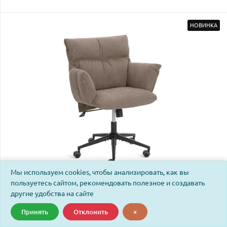
НОВИНКА
Мы используем cookies, чтобы анализировать, как вы
пользуетесь сайтом, рекомендовать полезное и создавать
Кресло Флаффи/Fluffy велюр/букле (HYP), бежевый
другие удобства на сайте
Принять
Отклонить
×
Код: 25656