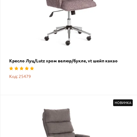
Кресло Луц/Lutz хром велюр/букле, vt шейп какао
Код: 25479
НОВИНКА