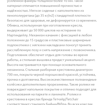
усиленной фанеры толщиной более 10 мм. Такой
материал отличается повышенной прочностью и
надёжностью. Мягкое сиденье с наполнителем из
пенополиуретана (до 35 кг/м2) стандартной плотности
безопасно для здоровья, не деформируется со временем.
Обивка, используемая при изготовлении кресла,
выдерживает до 50 000 циклов на истирание по
Мартиндейлу. Механизм качания с фиксацией в любом
положении до 15 градусов и пластиковые шарнирные
подлокотники с мягкими накладками помогут принять
расслабленную позу и снять напряжение с позвоночника.
Подголовник обеспечит отдых для головы во время
работы, а стильная вышивка придаст уникальный акцент.
Высота настраивается при помощи основательного
механизма. Стальная разборная крестовина диаметром
700 мм, покрыта черной порошковой краской, устойчива,
прочна и долговечна. Высококачественные полиамидные
колёсики дополнительно прорезинены. Такие ролики не
повреждают напольное покрытие и отлично подходят для
использования на паркете и ламинате. Ролики и
крестовина в креслах бренда Тетчэйр/Tetchair
соответствуют стандарту Бифма/Bifma. Во всех креслах