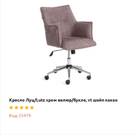
Кресло Луц/Lutz хром велюр/букле, vt шейп какао
Код: 25479