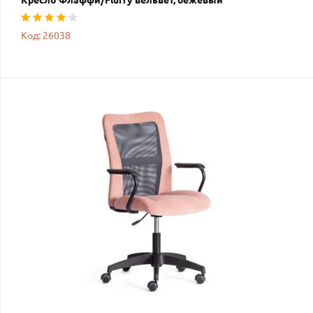
Кресло Флаффи/Fluffy вельвет, бежевый
Код: 26038