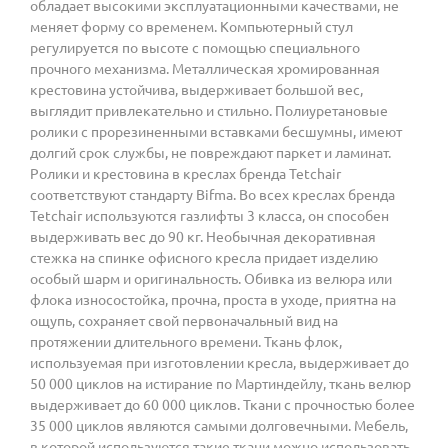
обладает высокими эксплуатационными качествами, не
меняет форму со временем. Компьютерный стул
регулируется по высоте с помощью специального
прочного механизма. Металлическая хромированная
крестовина устойчива, выдерживает большой вес,
выглядит привлекательно и стильно. Полиуретановые
ролики с прорезиненными вставками бесшумны, имеют
долгий срок службы, не повреждают паркет и ламинат.
Ролики и крестовина в креслах бренда Tetchair
соответствуют стандарту Bifma. Во всех креслах бренда
Tetchair используются газлифты 3 класса, он способен
выдерживать вес до 90 кг. Необычная декоративная
стежка на спинке офисного кресла придает изделию
особый шарм и оригинальность. Обивка из велюра или
флока износостойка, прочна, проста в уходе, приятна на
ощупь, сохраняет свой первоначальный вид на
протяжении длительного времени. Ткань флок,
используемая при изготовлении кресла, выдерживает до
50 000 циклов на истирание по Мартиндейлу, ткань велюр
выдерживает до 60 000 циклов. Ткани с прочностью более
35 000 циклов являются самыми долговечными. Мебель,
в которой используются такие ткани можно использовать