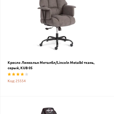
Кресло Линкольн Металбл/Lincoln Metalbl ткань,
серый, KUB 05
Код: 25554