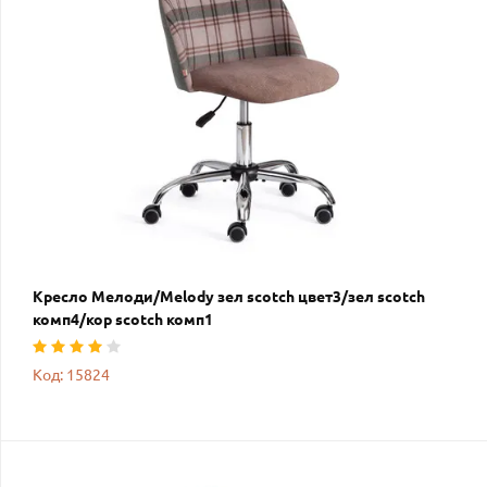
Кресло Мелоди/Melody зел scotch цвет3/зел scotch
комп4/кор scotch комп1
Код: 15824