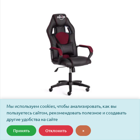
Мы используем cookies, чтобы анализировать, как вы
Кресло Драйвер/Driver (22) кож/зам/ткань, черный/
пользуетесь сайтом, рекомендовать полезное и создавать
бордо, 36-6/TW-13
другие удобства на сайте
Принять
Отклонить
×
Код: 19299