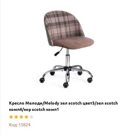
Кресло Мелоди/Melody зел scotch цвет3/зел scotch
комп4/кор scotch комп1
Код: 15824