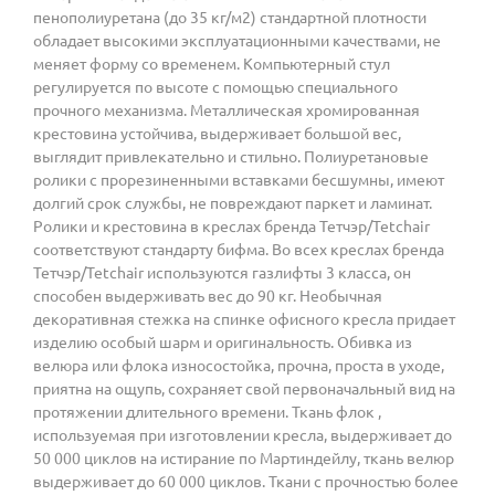
пенополиуретана (до 35 кг/м2) стандартной плотности
обладает высокими эксплуатационными качествами, не
меняет форму со временем. Компьютерный стул
регулируется по высоте с помощью специального
прочного механизма. Металлическая хромированная
крестовина устойчива, выдерживает большой вес,
выглядит привлекательно и стильно. Полиуретановые
ролики с прорезиненными вставками бесшумны, имеют
долгий срок службы, не повреждают паркет и ламинат.
Ролики и крестовина в креслах бренда Тетчэр/Tetchair
соответствуют стандарту бифма. Во всех креслах бренда
Тетчэр/Tetchair используются газлифты 3 класса, он
способен выдерживать вес до 90 кг. Необычная
декоративная стежка на спинке офисного кресла придает
изделию особый шарм и оригинальность. Обивка из
велюра или флока износостойка, прочна, проста в уходе,
приятна на ощупь, сохраняет свой первоначальный вид на
протяжении длительного времени. Ткань флок ,
используемая при изготовлении кресла, выдерживает до
50 000 циклов на истирание по Мартиндейлу, ткань велюр
выдерживает до 60 000 циклов. Ткани с прочностью более