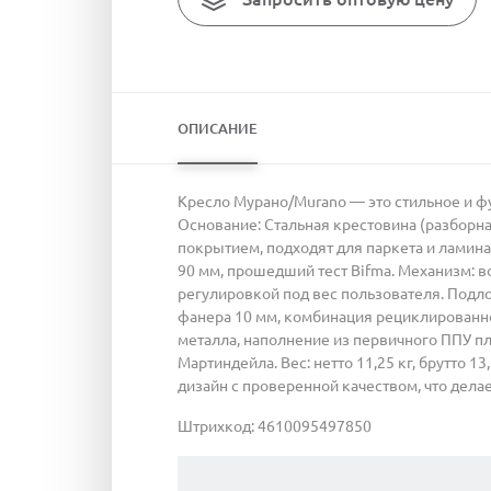
ОПИСАНИЕ
Кресло Мурано/Murano — это стильное и ф
Основание: Стальная крестовина (разборна
покрытием, подходят для паркета и ламинат
90 мм, прошедший тест Bifma. Механизм: в
регулировкой под вес пользователя. Подл
фанера 10 мм, комбинация рециклированног
металла, наполнение из первичного ППУ пло
Мартиндейла. Вес: нетто 11,25 кг, брутто 
дизайн с проверенной качеством, что дела
Штрихкод: 4610095497850