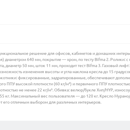
ункциональное решение для офисов, кабинетов и домашних интерье
я) диаметром 640 мм, покрытие — хром, по тесту Bifma 2. Ролики:
а, диаметр 50 мм, шток 11 мм, проходит тест Bifma 3. Газовый лифт
озможность изменения высоты и угла наклона кресла до 15 градус
окотники: фиксированные, задрапированные, обеспечивают дополн
о ППУ высокой плотности (60 кг/м³) и первичного ППУ плотностью н
тностью не менее 22 кг/м³. Обивка: велюр/букле Хип/HYP, износоус
13,55 кг. Максимальный вес пользователя — до 120 кг. Кресло Муран
ет его отличным выбором для различных интерьеров.