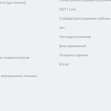
асти (до спинки)
50/11 (см)
Слайдер (регулировка глубины
нет
Тип подлокотников
фиксированный
Толщина сиденья
ам подлокотников
8 (см)
у внутренними точками