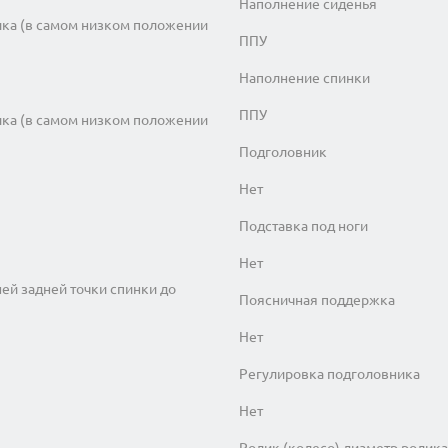
Наполнение сиденья
ика (в самом низком положении
ППУ
Наполнение спинки
ППУ
ика (в самом низком положении
Подголовник
Нет
Подставка под ноги
Нет
ней задней точки спинки до
Поясничная поддержка
Нет
Регулировка подголовника
Нет
Ролик (колесо) диаметр ролика