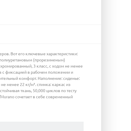
ров. Вот его ключевые характеристики:
 с полиуретановым (прорезиненым)
: хромированный, 3 класс, с ходом не менее
ов с фиксацией в рабочем положении и
ительный комфорт. Наполнение: сиденье:
е менее 22 кг/м³. спинка: каркас из
тойчивая ткань, 50,000 циклов по тесту
о/Murano сочетает в себе современный