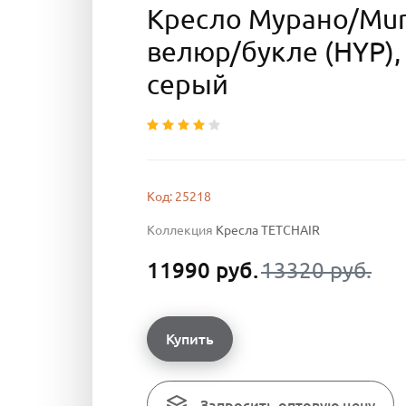
Кресло Мурано/Mur
велюр/букле (HYP),
серый
Код: 25218
Коллекция
Кресла TETCHAIR
11990 руб.
13320 руб.
Купить
Запросить оптовую цену