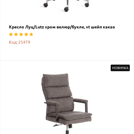
Кресло Луц/Lutz хром велюр/букле, vt шейп какао
Код: 25479
НОВИНКА