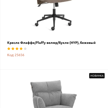
Кресло Флаффи/Fluffy велюр/букле (HYP), бежевый
Код: 25656
НОВИНКА