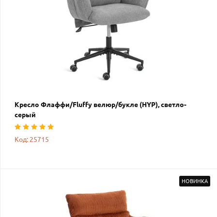
Кресло Флаффи/Fluffy велюр/букле (HYP), светло-
серый
Код: 25715
НОВИНКА