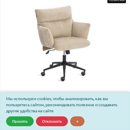
Кресло Флаффи/Fluffy вельвет, бежевый
Мы используем cookies, чтобы анализировать, как вы
пользуетесь сайтом, рекомендовать полезное и создавать
Код: 26038
другие удобства на сайте
Принять
Отклонить
×