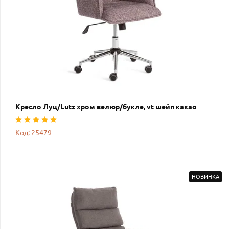
Кресло Луц/Lutz хром велюр/букле, vt шейп какао
Код: 25479
НОВИНКА