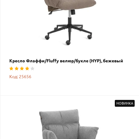
Кресло Флаффи/Fluffy велюр/букле (HYP), бежевый
Код: 25656
НОВИНКА