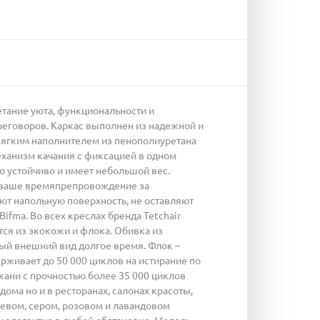
етание уюта, функциональности и
ереговоров. Каркас выполнен из надежной и
мягким наполнителем из пенополиуретана
Механизм качания с фиксацией в одном
о устойчиво и имеет небольшой вес.
т ваше времяпрепровождение за
т напольную поверхность, не оставляют
ifma. Во всех креслах бренда Tetchair
тся из экокожи и флока. Обивка из
ный внешний вид долгое время. Флок –
рживает до 50 000 циклов на истирание по
кани с прочностью более 35 000 циклов
ома но и в ресторанах, салонах красоты,
жевом, сером, розовом и лавандовом