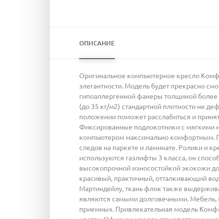
ОПИСАНИЕ
Оригинальное компьютерное кресло Комфорт
элегантности. Модель будет прекрасно смо
гипоаллергенной фанеры толщиной более 
(до 35 кг/м2) стандартной плотности не д
положении поможет расслабиться и принят
Фиксированные подлокотники с мягкими н
компьютером максимально комфортным. По
следов на паркете и ламинате. Ролики и кр
используются газлифты 3 класса, он спосо
высокопрочной износостойкой экокожи дол
красивый, практичный, отталкивающий воду
Мартиндейлу, ткань флок также выдерживае
являются самыми долговечными. Мебель, в 
приемных. Привлекательная модель Комфорт