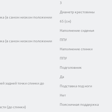
3
Диаметр крестовины
ика (в самом низком положении
65 (см)
Наполнение сиденья
ППУ
ика (в самом низком положении
Наполнение спинки
ППУ
Подголовник
Да
ней задней точки спинки до
Подставка под ноги
Нет
Поясничная поддержка
асти (до спинки)