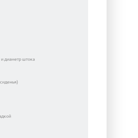
 и диаметр штока
 сиденья)
адкой