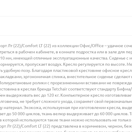
 Лт (22)/Comfort LT (22) из коллекции Офис/Office – удачное соч
треться в рабочем кабинете, в комнате подростка или в зале для п
10 мм, имеющей отличные эксплуатационные качества. Сиденье с 
еформируется, пропускает воздух. Кресло регулируется по высоте. 
ь удобную позу. Благодаря пластиковой крестовине офисное кресл
акладками, эргономичная спинка, вместительное сиденье сделаю
лиуретановые ролики с прорезиненными вставками не повреждаю
естовина в креслах бренда Tetchair соответствуют стандарту Бифма/B
бен выдерживать вес до 120 кг. Компьютерное кресло изготавливае
говечна, не требует сложного ухода, сохраняет свой первоначаль
 материал. Экокожа, используемая при изготовлении кресла, выде
т до 50 000 циклов, ткань велюр выдерживает до 60 000 циклов. Т
которой используются такие ткани можно использовать не только д
 Лт (22)/Comfort LT (22) представлена в коричневом, черном, бе