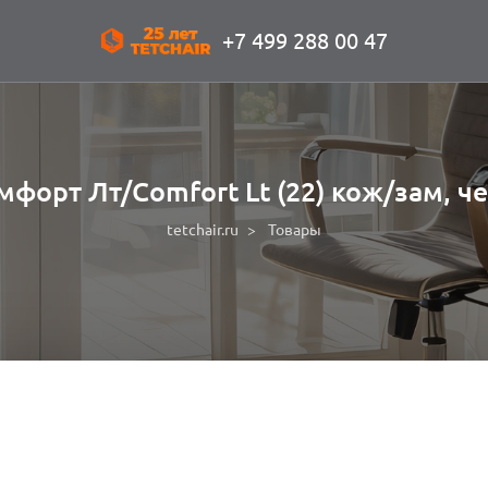
+7 499 288 00 47
форт Лт/Comfort Lt (22) кож/зам, че
tetchair.ru
Товары