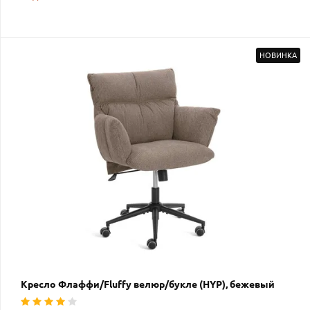
НОВИНКА
Кресло Флаффи/Fluffy велюр/букле (HYP), бежевый