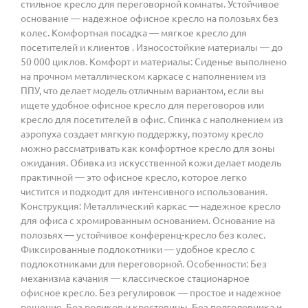
стильное кресло для переговорной комнаты. Устойчивое
основание — надежное офисное кресло на полозьях без
колес. Комфортная посадка — мягкое кресло для
посетителей и клиентов . Износостойкие материалы — до
50 000 циклов. Комфорт и материалы: Сиденье выполнено
на прочном металлическом каркасе с наполнением из
ППУ, что делает модель отличным вариантом, если вы
ищете удобное офисное кресло для переговоров или
кресло для посетителей в офис. Спинка с наполнением из
аэропуха создает мягкую поддержку, поэтому кресло
можно рассматривать как комфортное кресло для зоны
ожидания. Обивка из искусственной кожи делает модель
практичной — это офисное кресло, которое легко
чистится и подходит для интенсивного использования.
Конструкция: Металлический каркас — надежное кресло
для офиса с хромированным основанием. Основание на
полозьях — устойчивое конференц-кресло без колес.
Фиксированные подлокотники — удобное кресло с
подлокотниками для переговорной. Особенности: Без
механизма качания — классическое стационарное
офисное кресло. Без регулировок — простое и надежное
решение. Без роликов и крестовины. Без подголовника и