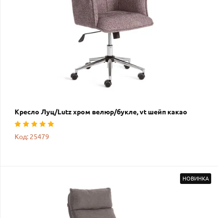
Кресло Луц/Lutz хром велюр/букле, vt шейп какао
Код: 25479
НОВИНКА