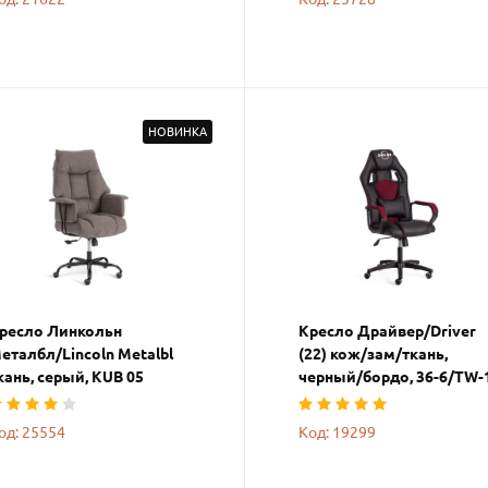
НОВИНКА
ресло Линкольн
Кресло Драйвер/Driver
еталбл/Lincoln Metalbl
(22) кож/зам/ткань,
кань, серый, KUB 05
черный/бордо, 36-6/TW-
од: 25554
Код: 19299