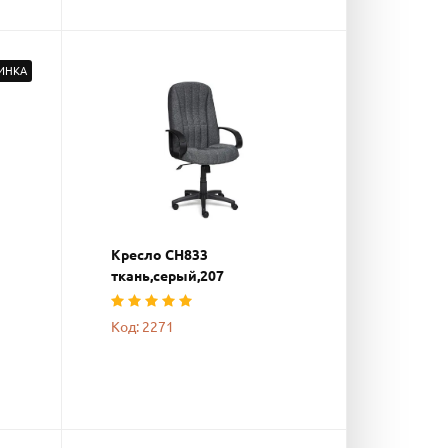
ИНКА
Кресло СН833
ткань,серый,207
Код: 2271