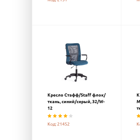
Кресло Стафф/Staff флок/
К
ткань, синий/серый, 32/W-
М
12
т
Код: 21452
К