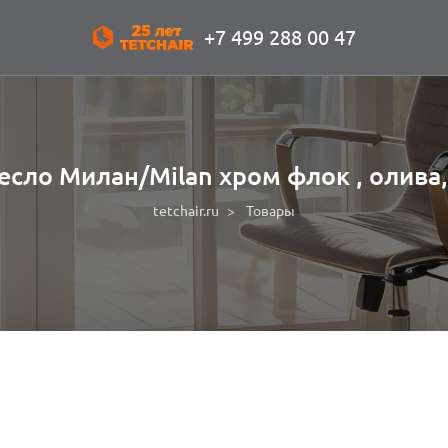
+7 499 288 00 47
есло Милан/Milan хром флок , олива,
tetchair.ru
Товары