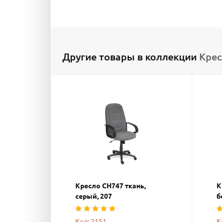
Другие товары в коллекции
Крес
Кресло СН747 ткань,
К
серый, 207
б
Код: 2151
К