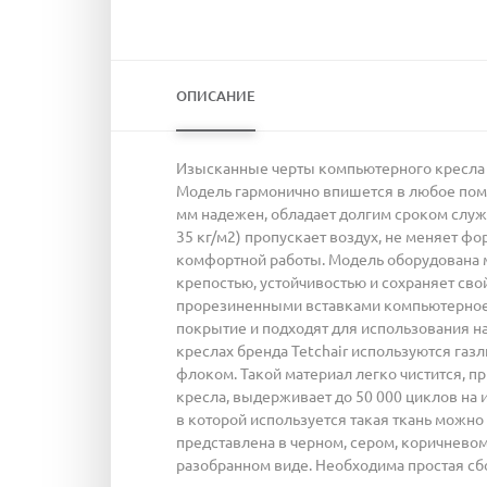
ОПИСАНИЕ
Изысканные черты компьютерного кресла M
Модель гармонично впишется в любое поме
мм надежен, обладает долгим сроком служ
35 кг/м2) пропускает воздух, не меняет ф
комфортной работы. Модель оборудована 
крепостью, устойчивостью и сохраняет с
прорезиненными вставками компьютерное 
покрытие и подходят для использования на 
креслах бренда Tetchair используются газ
флоком. Такой материал легко чистится, пр
кресла, выдерживает до 50 000 циклов на
в которой используется такая ткань можно
представлена в черном, сером, коричневом
разобранном виде. Необходима простая сбо