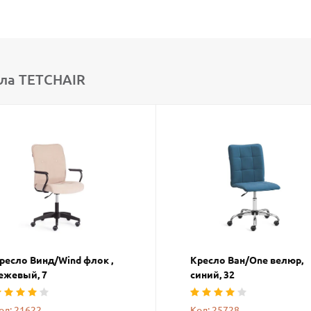
ла TETCHAIR
ресло Винд/Wind флок ,
Кресло Ван/One велюр,
ежевый, 7
синий, 32
од: 21622
Код: 25728