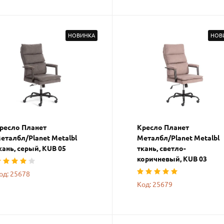
НОВИНКА
НОВ
ресло Планет
Кресло Планет
еталбл/Planet Metalbl
Металбл/Planet Metalbl
кань, серый, KUB 05
ткань, светло-
коричневый, KUB 03
од: 25678
Код: 25679