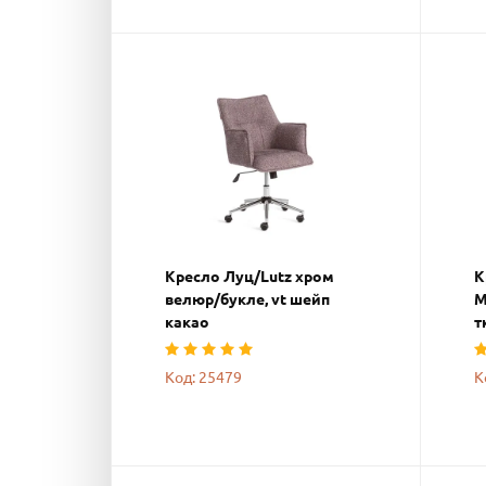
Кресло Луц/Lutz хром
К
велюр/букле, vt шейп
М
какао
т
Код: 25479
К