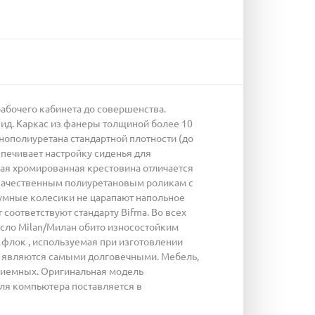
абочего кабинета до совершенства.
ид. Каркас из фанеры толщиной более 10
нополиуретана стандартной плотности (до
спечивает настройку сиденья для
ая хромированная крестовина отличается
окачественным полиуретановым роликам с
умные колесики не царапают напольное
 соответствуют стандарту Bifma. Во всех
ресло Milan/Милан обито износостойким
ь флок , используемая при изготовлении
ов являются самыми долговечными. Мебель,
 приемных. Оригинальная модель
для компьютера поставляется в