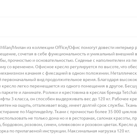
ilan/Милан из коллекции Office/Офис помогут довести интерьер р
щение, сочетая в себе функциональность и уникальный внешний в
бы, прочностью и основательностью. Сиденье с наполнителем из пе
орму со временем. Офисное кресло регулируется по высоте, что обе
механизмом качания с фиксацией в одном положении. Металлическ
вой первоначальный вид продолжительное время. Благодаря высок
кресло легко перемещается из одного помещения в другое. Бесш
паркете и ламинате. Ролики и крестовина в креслах бренда Tetchair
лифты 3 класса, он способен выдерживать вес до 120 кг. Рабочее к
иятен на ощупь, отталкивает воду, имеет долгий срок службы. Ткан
 истирание по Мартиндейлу. Ткани с прочностью более 35 000 цикл
 использовать не только дома но и в ресторанах, салонах красоты,
, бордовом, розовом, синем, оливковом и розовом цветах. Кресло 
рка по прилагаемой инструкции. Максимальная нагрузка 120 кг.