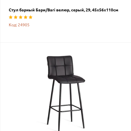
Стул барный Бари/Bari велюр, серый, 29, 45х56х110см
Код: 24905