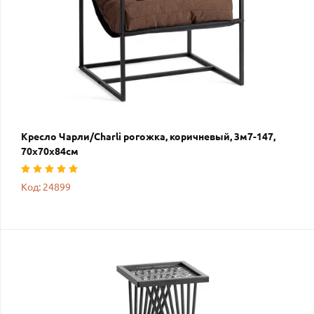
Кресло Чарли/Charli рогожка, коричневый, 3м7-147,
70х70х84см
Код: 24899