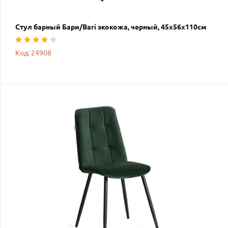
Стул барный Бари/Bari экокожа, черный, 45х56х110см
Код: 24908