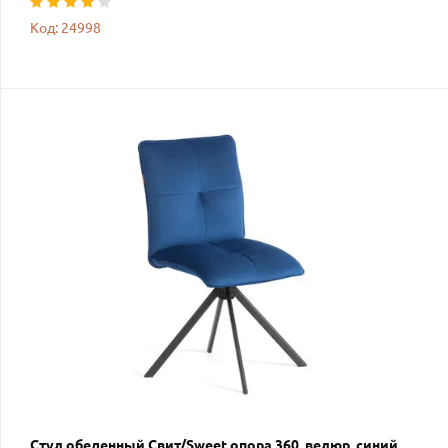
Код: 24998
Стул обеденный Свит/Sweet опора 360, велюр, синий