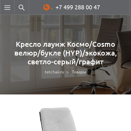
+7 499 288 00 47
Кресло лаунж Космо/Cosmo
велюр/букле (HYP)/экокожа,
светло-серый/графит
tetchair.ru
Товары