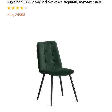
Стул барный Бари/Bari экокожа, черный, 45х56х110см
Код: 24908