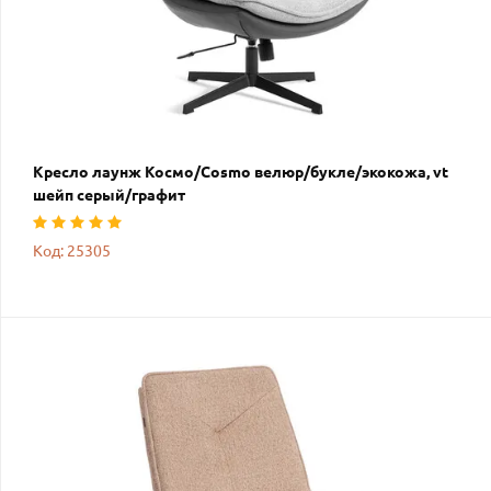
Кресло лаунж Космо/Cosmo велюр/букле/экокожа, vt
шейп серый/графит
Код: 25305