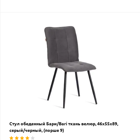
Стул обеденный Бари/Bari ткань велюр, 46х55х89,
серый/черный, (порше 9)