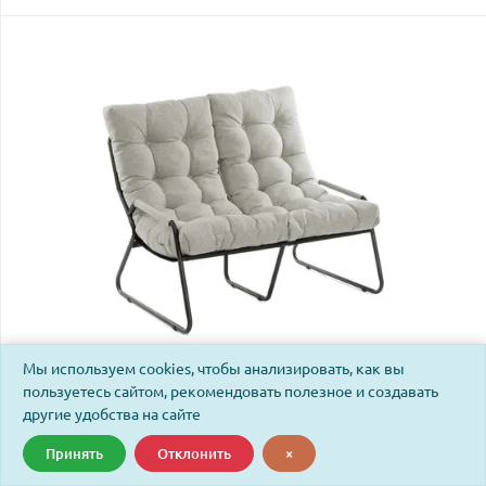
Мы используем cookies, чтобы анализировать, как вы
пользуетесь сайтом, рекомендовать полезное и создавать
Диван Эрго/Ergo рогожка, серо-бежевый, 3м16/2
другие удобства на сайте
Принять
Отклонить
×
Код: 25093