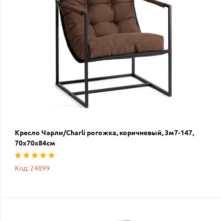
Кресло Чарли/Charli рогожка, коричневый, 3м7-147,
70х70х84см
Код: 24899