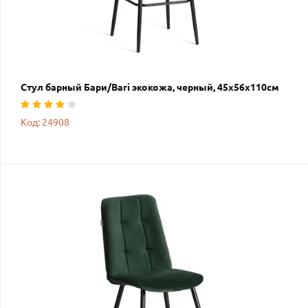
Стул барный Бари/Bari экокожа, черный, 45х56х110см
Код: 24908