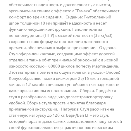
обеспечивает надежность и долговечность, а высота,
эргономичная спинка с эффектом "Гамака" обеспечивает
комфорт во время сидения. - Сиденье: Гнутоклееный
шпон толщиной 10 мм придаёт надежность и несет
функцию несущей конструкции. Наполнитель из
пенополиуретана (ППУ) высокой плотности (35 кг/м3)
сохраняет свою форму на протяжении длительного
времени, обеспечивая комфорт при сидении. - Отделка:
Стул оформлен кантами, создающими эффект дорогой
отделки, а также обит премиальной экокожей с высокой
износостойкостью – 60000 циклов по тесту Мартиндейла.
Этот материал приятен на ощупь и легок в уходе. - Опоры:
Конусообразные ножки диаметром 25/16 мм и толщиной
металла 1,2 мм обеспечивают устойчивость и надежность
даже при активном использовании. - Сборка: Продаётся
стул в разобранном виде, что делает транспортировку
удобной. Сборка стула проста и понятна благодаря
прилагаемой инструкции. - Нагрузка: Стул рассчитан на
статичную нагрузку до 120 кг. Бари/Bari LT – это стул,
который поразит даже самых взыскательных покупателей
своей функциональностью, практичностью и высоким