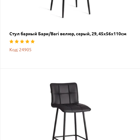
Стул барный Бари/Bari велюр, серый, 29, 45х56х110см
Код: 24905