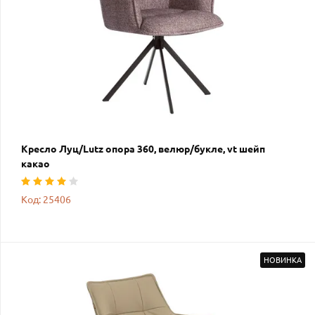
Кресло Луц/Lutz опора 360, велюр/букле, vt шейп
какао
Код: 25406
НОВИНКА