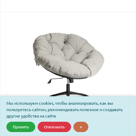
Мы используем cookies, чтобы анализировать, как вы
пользуетесь сайтом, рекомендовать полезное и создавать
другие удобства на сайте
Кресло Клауд Хоум/Cloude Home рогожка/металл,
97х98х90-96см, серо-бежевый, 3м16/2
Принять
Отклонить
×