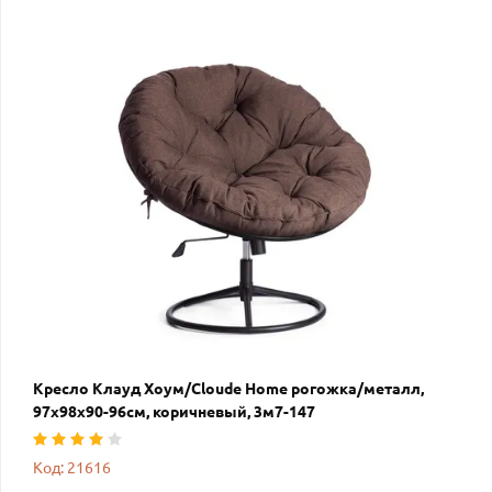
Кресло Клауд Хоум/Cloude Home рогожка/металл,
97х98х90-96см, коричневый, 3м7-147
Код: 21616