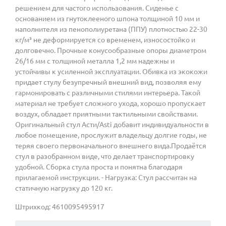
решением для частого использования. Сиденье с
основанием из гнутоклееного шпона толщиной 10 мм и
наполнителя из пенополиуретана (ППУ) плотностью 22-30
кг/м³ не деформируется со временем, износостойко и
долговечно. Прочные конусообразные опоры диаметром
26/16 мм с толщиной металла 1,2 мм надежны и
устойчивы к усиленной эксплуатации. Обивка из экокожи
придает стулу безупречный внешний вид, позволяя ему
гармонировать с различными стилями интерьера. Такой
материал не требует сложного ухода, хорошо пропускает
воздух, обладает приятными тактильными свойствами.
Оригинальный стул Асти/Asti добавит индивидуальности в
любое помещение, прослужит владельцу долгие годы, не
теряя своего первоначального внешнего вида.Продаётся
стул в разобранном виде, что делает транспортировку
удобной. Сборка стула проста и понятна благодаря
прилагаемой инструкции. - Нагрузка: Стул рассчитан на
статичную нагрузку до 120 кг.
Штрихкод: 4610095495917