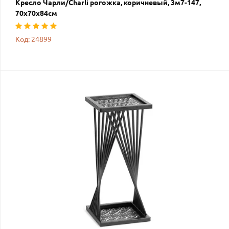
Кресло Чарли/Charli рогожка, коричневый, 3м7-147,
70х70х84см
Код: 24899