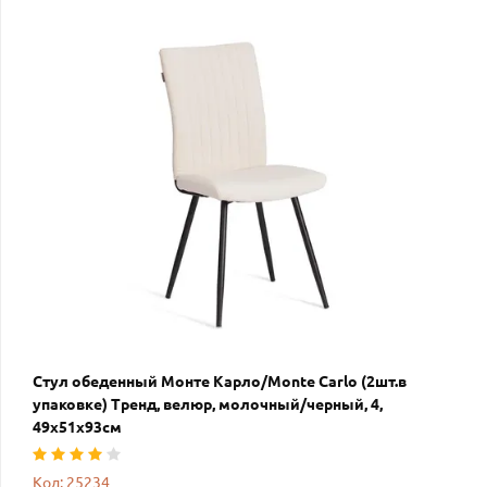
Стул обеденный Монте Карло/Monte Carlo (2шт.в
упаковке) Тренд, велюр, молочный/черный, 4,
49х51х93см
Код: 25234