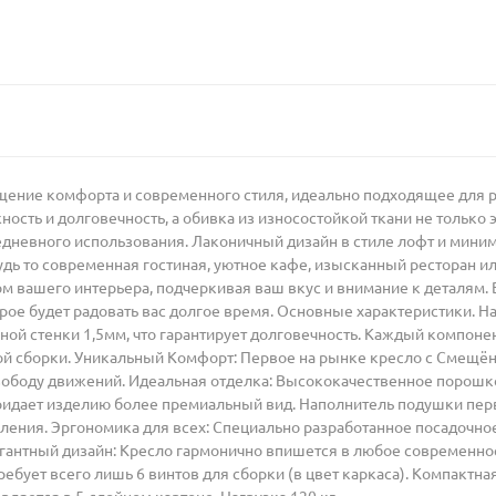
ощение комфорта и современного стиля, идеально подходящее для 
сть и долговечность, а обивка из износостойкой ткани не только эл
дневного использования. Лаконичный дизайн в стиле лофт и мини
удь то современная гостиная, уютное кафе, изысканный ресторан ил
м вашего интерьера, подчеркивая ваш вкус и внимание к деталям. 
орое будет радовать вас долгое время. Основные характеристики. Н
ой стенки 1,5мм, что гарантирует долговечность. Каждый компонен
ой сборки. Уникальный Комфорт: Первое на рынке кресло с Смещён
вободу движений. Идеальная отделка: Высококачественное порошк
ридает изделию более премиальный вид. Наполнитель подушки пер
ления. Эргономика для всех: Специально разработанное посадочно
антный дизайн: Кресло гармонично впишется в любое современное 
ебует всего лишь 6 винтов для сборки (в цвет каркаса). Компактна