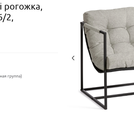
i рогожка,
/2,
ая группа)