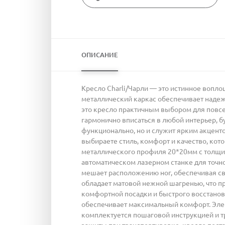
ОПИСАНИЕ
Кресло Charli/Чарли — это истинное вопл
металлический каркас обеспечивает надежно
это кресло практичным выбором для повсе
гармонично вписаться в любой интерьер, б
функционально, но и служит ярким акценто
выбираете стиль, комфорт и качество, кот
металлического профиля 20*20мм с толщин
автоматическом лазерном станке для точн
мешает расположению ног, обеспечивая с
обладает матовой нежной шагренью, что п
комфортной посадки и быстрого восстанов
обеспечивает максимальный комфорт. Элег
комплектуется пошаговой инструкцией и тр