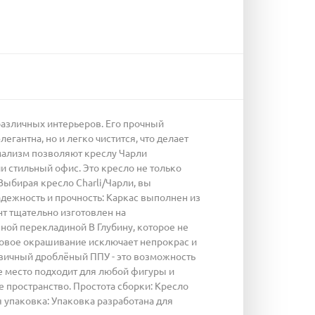
различных интерьеров. Его прочный
егантна, но и легко чистится, что делает
мализм позволяют креслу Чарли
и стильный офис. Это кресло не только
Выбирая кресло Charli/Чарли, вы
адежность и прочность: Каркас выполнен из
т тщательно изготовлен на
ной перекладиной В Глубину, которое не
овое окрашивание исключает непрокрас и
вичный дроблёный ППУ - это возможность
е место подходит для любой фигуры и
пространство. Простота сборки: Кресло
я упаковка: Упаковка разработана для