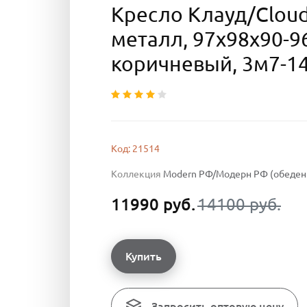
Кресло Клауд/Clou
металл, 97х98х90-9
коричневый, 3м7-1
Код: 21514
Коллекция
Modern РФ/Модерн РФ (обеденн
11990 руб.
14100 руб.
Купить
Запросить оптовую цену