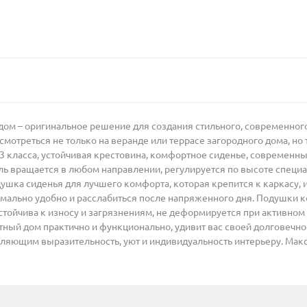
дом – оригинальное решение для создания стильного, современного
отреться не только на веранде или террасе загородного дома, но т
3 класса, устойчивая крестовина, комфортное сиденье, современны
ь вращается в любом направлении, регулируется по высоте спец
ушка сиденья для лучшего комфорта, которая крепится к каркасу, 
мально удобно и расслабиться после напряженного дня. Подушки к
стойчива к износу и загрязнениям, не деформируется при активном
тный дом практично и функционально, удивит вас своей долговечно
яющим выразительность, уют и индивидуальность интерьеру. Макси