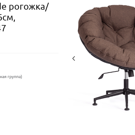
de рогожка/
6см,
47
ая группа)