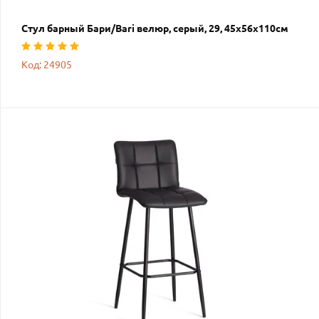
Стул барный Бари/Bari велюр, серый, 29, 45х56х110см
Код: 24905