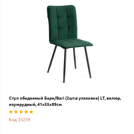
Стул обеденный Бари/Bari (2шт.в упаковке) LT, велюр,
изумрудный, 41х55х89см
Код: 25239