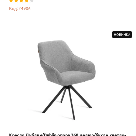
Код: 24906
НОВИНКА
Кресло Дублин/Dublin опора 360, велюр/букле, светло-