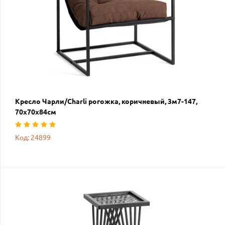
Кресло Чарли/Charli рогожка, коричневый, 3м7-147,
70х70х84см
Код: 24899