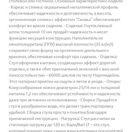
столовой или гостиной. Основные характеристики модели:
- Каркас и спинка: окрашенный металлический профиль
обеспечивает надежность и долговечность, а высота,
эргономичная спинка с эффектом "Гамака" обеспечивает
комфорт во время сидения. - Сиденье: Гнутоклееный
шпон толщиной 10 мм придаёт надежность и несет
функцию несущей конструкции. Наполнитель из
пенополиуретана (ППУ) высокой плотности (35 кг/м3)
сохраняет свою форму на протяжении длительного
времени, обеспечивая комфорт при сидении. - Отделка:
Стул оформлен кантами, создающими эффект дорогой
отделки, а также обит премиальной экокожей с высокой
износостойкостью – 60000 циклов по тесту Мартиндейла.
Этот материал приятен на ощупь и легок в уходе. - Опоры:
Конусообразные ножки диаметром 25/16 мм и толщиной
металла 1,2 мм обеспечивают устойчивость и надежность
даже при активном использовании. - Сборка: Продаётся
стул в разобранном виде, что делает транспортировку
удобной. Сборка стула проста и понятна благодаря
прилагаемой инструкции. - Нагрузка: Стул рассчитан на
статичную нагрузку до 120 кг. Бари/Bari LT – это стул,
который поразит даже самых взыскательных покупателей