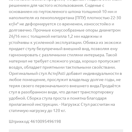
решением для частого использования. Сиденье с
основанием из гнутоклееного шпона толщиной 10 мм и
наполнителя из пенополиуретана (ППУ) плотностью 22-30
кг/м³ не деформируется со временем, износостойко и
долговечно. Прочные конусообразные опоры диаметром
26/16 мм с толщиной металла 1,2 мм надежны и
устойчивы к усиленной эксплуатации. Обивка из экокожи
придает стулу безупречный внешний вид, позволяя ему
гармонировать с различными стилями интерьера. Такой
материал не требует сложного ухода, хорошо пропускает
воздух, обладает приятными тактильными свойствами.
Оригинальный стул Асти/Asti добавит индивидуальности в
любое помещение, прослужит владельцу долгие годы, не
теряя своего первоначального внешнего вида.Продаётся
стул в разобранном виде, что делает транспортировку
удобной. Сборка стула проста и понятна благодаря
прилагаемой инструкции. - Нагрузка: Стул рассчитан на
статичную нагрузку до 120 кг.
Штрихкод: 4610095496198