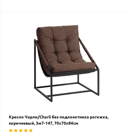
Кресло Чарли/Charli без подлокотника рогожка,
коричневый, 3м7-147, 70х70х84см