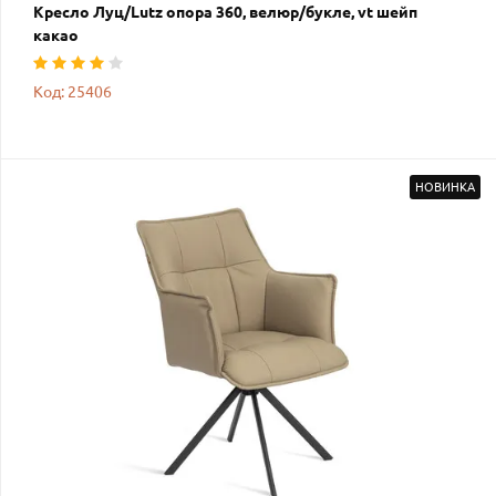
Кресло Луц/Lutz опора 360, велюр/букле, vt шейп
какао
Код: 25406
НОВИНКА