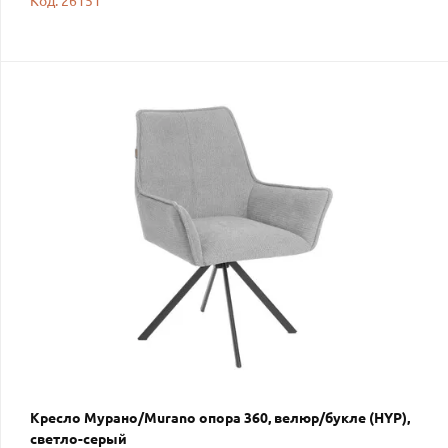
Код: 26151
Кресло Мурано/Murano опора 360, велюр/букле (HYP),
светло-серый