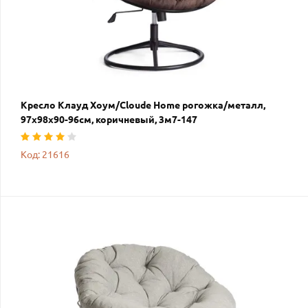
Кресло Клауд Хоум/Cloude Home рогожка/металл,
97х98х90-96см, коричневый, 3м7-147
Код: 21616